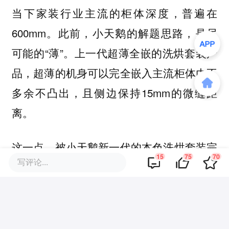
当下家装行业主流的柜体深度，普遍在
600mm。此前，小天鹅的解题思路，是尽
可能的“薄”。上一代超薄全嵌的洗烘套装产
品，超薄的机身可以完全嵌入主流柜体内不
多余不凸出，且侧边保持15mm的微缝距
离。
这一点，被小天鹅新一代的本色洗烘套装完
15
75
70
写评论...
美继承，并且在美学设计上再做突破。这款
系统套装的正面，并没有采取传统常规洗烘
家电的弧形凸出设计，而是横平竖直的纯平
设计。为了验证“全嵌”，36氪打造了一个深