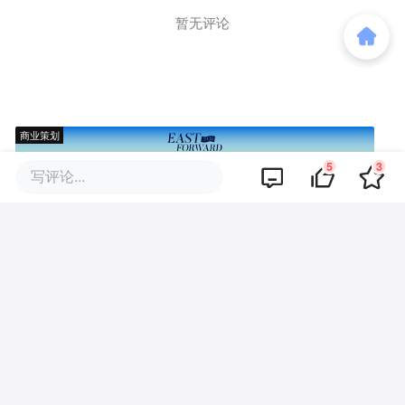
暂无评论
商业策划
5
3
写评论...
商务合作
关于我们
加入我们
联系我们
城市加盟
寻求报道
我要入驻
投资者关系
违法和不良信息、未成年人保护举报电话：010-89650707
举报邮箱：jubao@36kr.com 网上有害信息举报
© 2011~
2026
北京多氪信息科技有限公司 |
京ICP备12031756号-6
|
京ICP证150143号
| 京公网安备11010502057322号