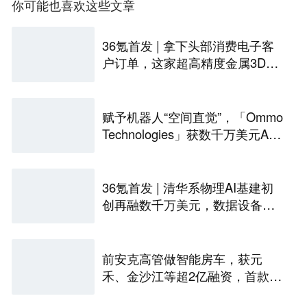
你可能也喜欢这些文章
36氪首发 | 拿下头部消费电子客
户订单，这家超高精度金属3D打
印公司完成Pre-A轮融资
赋予机器人“空间直觉”，「Ommo
Technologies」获数千万美元A轮
融资｜36氪首发
36氪首发 | 清华系物理AI基建初
创再融数千万美元，数据设备进
入全球化规模交付
前安克高管做智能房车，获元
禾、金沙江等超2亿融资，首款产
品2027年初量产｜硬氪首发