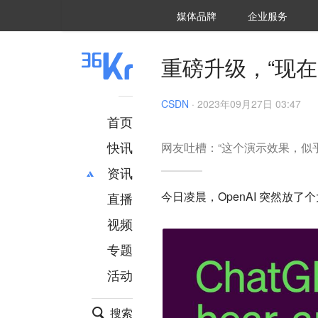
36氪Auto
数字时氪
企业号
未来消费
智能涌现
未来城市
启动Power on
媒体品牌
企业服务
企服点评
36氪出海
36氪研究院
潮生TIDE
36氪企服点评
36Kr研究院
36氪财经
职场bonus
36碳
后浪研究所
36Kr创新咨询
暗涌Waves
硬氪
氪睿研究院
重磅升级，“现在，
CSDN
·
2023年09月27日 03:47
首页
快讯
​网友吐槽：​“这个演示效果，似
资讯
今日凌晨，OpenAI 突然放了个
直播
最新
推荐
创投
财经
视频
汽车
AI
专题
科技
项目推荐
活动
专精特新
安徽
搜索