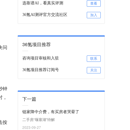
选靠谱AI，看真实评测
查看
36氪AI测评官方交流社区
加入
36氪项目推荐
决问
咨询项目审核和入驻
联系
36氪项目推荐订阅号
关注
秒钟
时，
下一篇
链家降中介费，有买房者哭晕了
二手房“堰塞湖”待解
击按
2023-09-27