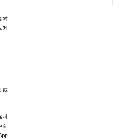
音对
回对
 或
各种
中向
pp