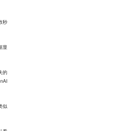
数秒
据显
失的
AI
类似