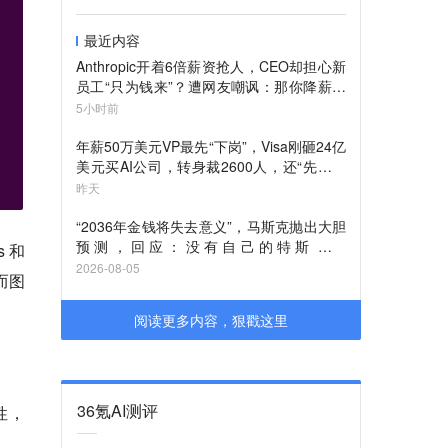
最近内容
Anthropic开着6倍薪资抢人，CEO却担心新
员工“只为钱来”？遭网友嘲讽：那你降薪试
试
5小时前
年薪50万美元VP最先“下岗”，Visa刚砸24亿
美元买AI公司，转身裁2600人，还“先砍高
管”？
昨天
“2036年金钱将失去意义”，马斯克抛出大胆
预测，回应：没有自己的特斯拉与
 和
SpaceX、创办OpenAI的初衷
2026-08-05
，而图
阅读更多内容，狠戳这里
36氪AI测评
性，