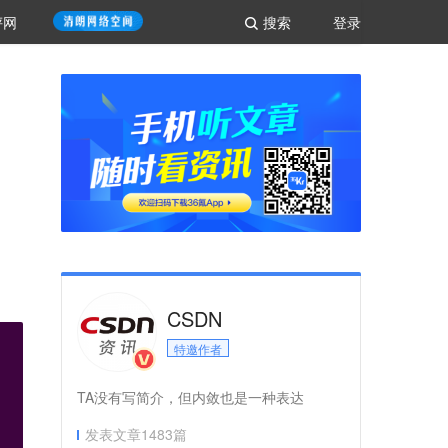
评网
搜索
登录
CSDN
特邀作者
TA没有写简介，但内敛也是一种表达
发表文章
1483
篇