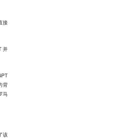
直接
T 并
PT
的背
罗马
了该