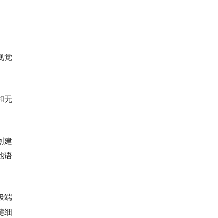
视觉
和无
创建
他语
极端
键细