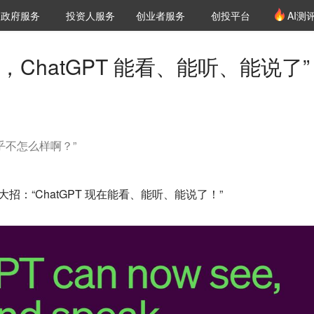
创投发布
项目推荐
核心服务
LP源计划
政府服务
投资人服务
创业者服务
创投平台
AI测
36氪Pro
VClub
VClub投资机构库
创投氪堂
城市之窗
投资机构职位推介
企业入驻
投资人认证
ChatGPT 能看、能听、能说了”
乎不怎么样啊？”
大招：“ChatGPT 现在能看、能听、能说了！”