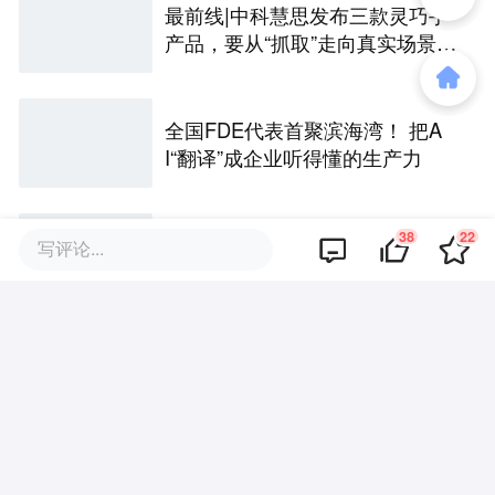
最前线|中科慧思发布三款灵巧手
产品，要从“抓取”走向真实场景作
业
全国FDE代表首聚滨海湾！ 把A
I“翻译”成企业听得懂的生产力
38
22
Nothing发布首款耳夹耳机Clip Pr
写评论...
o，549元的价格能搅动市场吗？
丨最前线
最前线｜创客工具赛道升温，国
内首个Maker Tool行业联盟成立