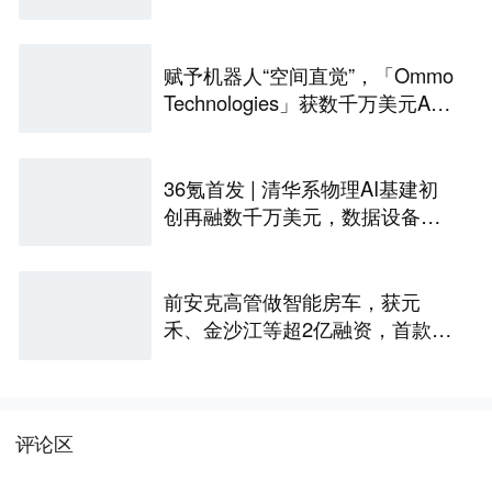
印公司完成Pre-A轮融资
赋予机器人“空间直觉”，「Ommo
Technologies」获数千万美元A轮
融资｜36氪首发
36氪首发 | 清华系物理AI基建初
创再融数千万美元，数据设备进
入全球化规模交付
前安克高管做智能房车，获元
禾、金沙江等超2亿融资，首款产
品2027年初量产｜硬氪首发
评论区