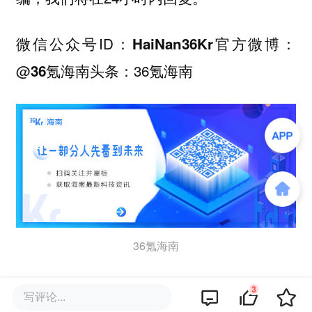
微信公众号ID：
官方微博：
HaiNan36Kr
@
头条：36氪海南
36氪海南
36氪海南
本文由「
拨莉@36氪海南
」 原创出品，转载或内容合作请点击
转
3
写评论...
载说明
，违规转载必究。