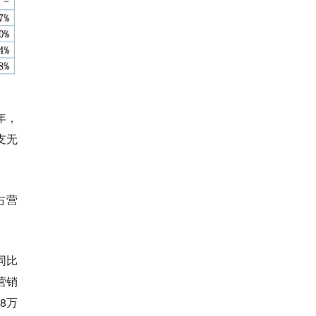
年，
支无
占营
同比
营销
8万