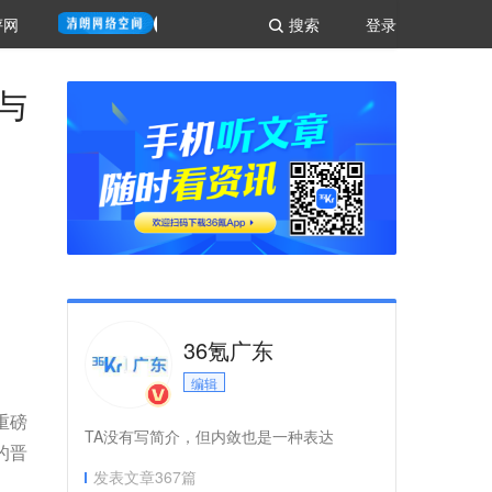
评网
搜索
登录
与
36氪广东
编辑
重磅
TA没有写简介，但内敛也是一种表达
的晋
发表文章
367
篇