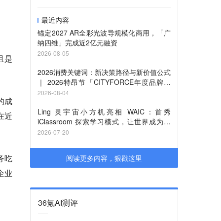
最近内容
锚定2027 AR全彩光波导规模化商用，「广
纳四维」完成近2亿元融资
2026-08-05
且是
2026消费关键词：新决策路径与新价值公式
｜ 2026特昂节「CITYFORCE年度品牌」
征集启动
2026-08-04
的成
Ling 灵宇宙小方机亮相 WAIC：首秀
在近
iClassroom 探索学习模式，让世界成为课
堂
2026-07-20
务吃
阅读更多内容，狠戳这里
企业
36氪AI测评