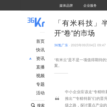
36氪Auto
数字时氪
企业号
未来消费
智能涌现
未来城市
启动Power on
媒体品牌
企业服务
企服点评
36氪出海
36氪研究院
潮生TIDE
36氪企服点评
36Kr研究院
36氪财经
职场bonus
36碳
后浪研究所
36Kr创新咨询
暗涌Waves
硬氪
氪睿研究院
「有米科技」半
开“卷”的市场
首页
36氪广东
·
2023年09月04日 09:47
快讯
资讯
“有米云”是不是一项值得期待
案。
直播
最新
推荐
创投
财经
视频
汽车
AI
专题
科技
项目推荐
中小企业应该走“专精特
活动
专精特新
安徽
推出“‘专精特新’们的晋
级之路，探讨重点产业
搜索