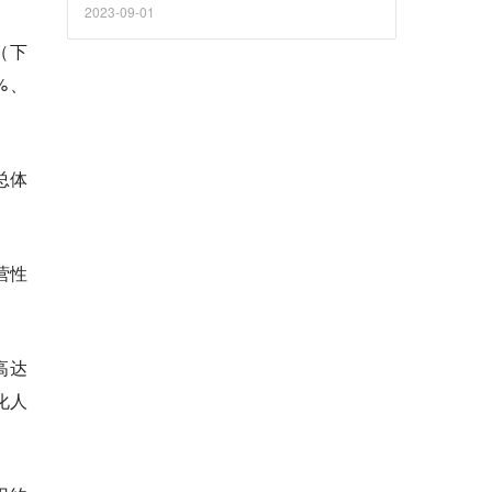
2023-09-01
（下
%、
总体
营性
高达
化人