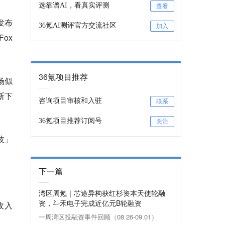
选靠谱AI，看真实评测
查看
发布
36氪AI测评官方交流社区
加入
ox
36氪项目推荐
场似
断下
咨询项目审核和入驻
联系
36氪项目推荐订阅号
关注
技」
下一篇
湾区周氪｜芯途异构获红杉资本天使轮融
资，斗禾电子完成近亿元B轮融资
收入
一周湾区投融资事件回顾（08.26-09.01）