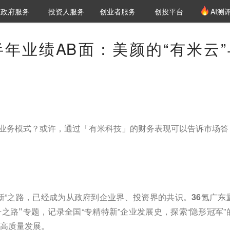
创投发布
项目推荐
核心服务
LP源计划
政府服务
投资人服务
创业者服务
创投平台
AI测
36氪Pro
VClub
VClub投资机构库
创投氪堂
城市之窗
投资机构职位推介
企业入驻
投资人认证
年业绩AB面：美颜的“有米云”
的业务模式？或许，通过「有米科技」的财务表现可以告诉市场答
新”之路，已经成为从政府到企业界、投资界的共识。
36氪广东
升之路”专题
，记录全国“专精特新”企业发展史，探索“隐形冠军”
的高质量发展。