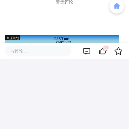
暂无评论
商业策划
11
写评论...
商务合作
关于我们
加入我们
联系我们
城市加盟
寻求报道
我要入驻
投资者关系
违法和不良信息、未成年人保护举报电话：010-89650707
举报邮箱：jubao@36kr.com 网上有害信息举报
© 2011~
2026
北京多氪信息科技有限公司 |
京ICP备12031756号-6
|
京ICP证150143号
| 京公网安备11010502057322号