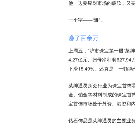
他一边要应对市场的疲软，又
一个字——“难”。
赚了百余万
上周五，“沪市珠宝第一股”莱绅
4.27亿元、归母净利润627.9
下滑18.49%。还真是，
一顿操
莱绅通灵所处行业为珠宝首饰
金、铂金等材料制成的珠宝首
宝首饰市场处于外资、港资和
钻石饰品是莱绅通灵的主要业