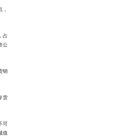
点，
元，占
市公
货销
存货
不可
减值