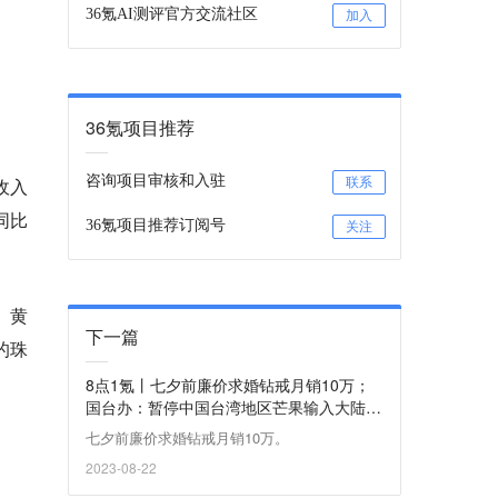
36氪AI测评官方交流社区
加入
36氪项目推荐
咨询项目审核和入驻
收入
联系
，同比
36氪项目推荐订阅号
关注
、黄
下一篇
的珠
8点1氪丨七夕前廉价求婚钻戒月销10万；
国台办：暂停中国台湾地区芒果输入大陆；
安慕希回应主播不当言论：直播方非安慕希
​七夕前廉价求婚钻戒月销10万。
官方渠道
2023-08-22