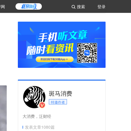
评网
搜索
登录
斑马消费
特邀作者
大消费，泛财经
发表文章
1080
篇