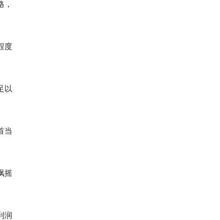
格，
程度
足以
首当
飘摇
利润