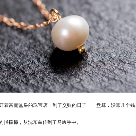
，开着富丽堂皇的珠宝店，到了交账的日子，一盘算，没赚几个
的指挥棒，从沈东军传到了马峻手中。