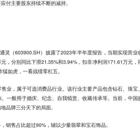
要应付主要股东持续不断的减持。
通灵（603900.SH）披露了2023年半年度报告，当期实现营业
4万元，分别同比下滑21.35%和3.94%，扣非净利润171.61万元
作猛如虎，一看战绩零杠五。
零售业，属于可选消费品行业。该行业主要产品包含钻石、珠宝
饰。一般用于婚庆、纪念、自我犒赏、收藏传承等。当前，中国
内地品牌三分天下的局面。
务，销售占比超过90%，辅以少量翡翠和宝石饰品。