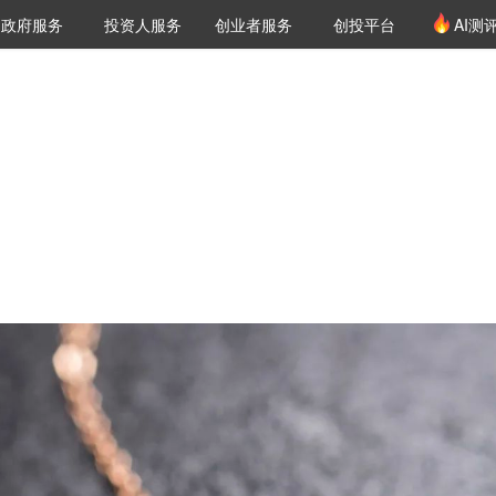
创投发布
项目推荐
核心服务
LP源计划
政府服务
投资人服务
创业者服务
创投平台
AI测
36氪Pro
VClub
VClub投资机构库
创投氪堂
城市之窗
投资机构职位推介
企业入驻
投资人认证