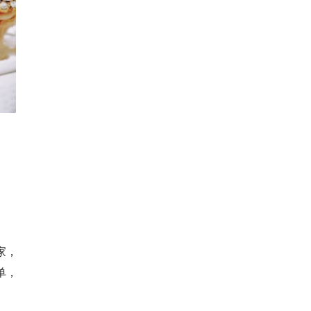
家，
单，