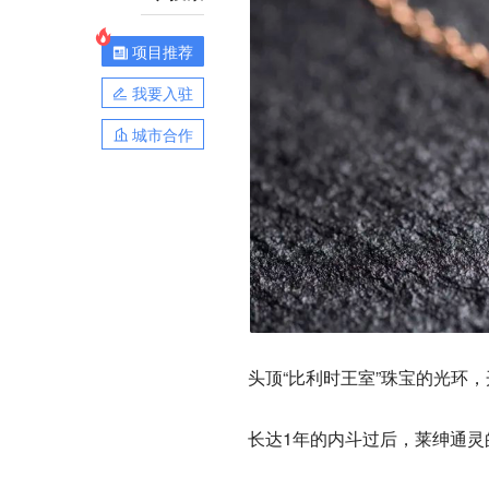
项目推荐
我要入驻
城市合作
头顶“比利时王室”珠宝的光环
长达1年的内斗过后，
莱绅通灵