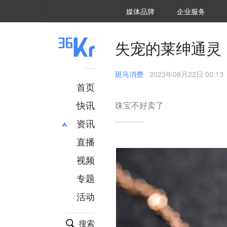
36氪Auto
数字时氪
企业号
未来消费
智能涌现
未来城市
启动Power on
媒体品牌
企业服务
企服点评
36氪出海
36氪研究院
潮生TIDE
36氪企服点评
36Kr研究院
36氪财经
职场bonus
36碳
后浪研究所
36Kr创新咨询
暗涌Waves
硬氪
氪睿研究院
失宠的莱绅通灵
斑马消费
·
2023年08月22日 00:13
首页
快讯
珠宝不好卖了
资讯
直播
最新
推荐
创投
财经
视频
汽车
AI
专题
科技
项目推荐
活动
专精特新
安徽
搜索