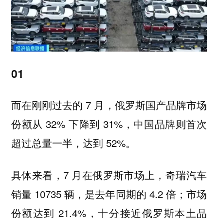
01
而在刚刚过去的 7 月，俄罗斯国产品牌市场
份额从 32% 下降到 31%，中国品牌则首次
超过总量一半，达到 52%。
具体来看，7 月在俄罗斯市场上，奇瑞汽车
销量 10735 辆，是去年同期的 4.2 倍；市场
份额达到 21.4%，十分接近俄罗斯本土品