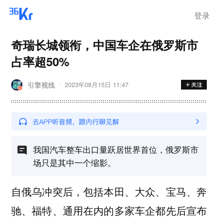
登录
奇瑞长城领衔，中国车企在俄罗斯市
占率超50%
引擎视线
2023年08月15日 11:47
我国汽车整车出口量跃居世界首位，俄罗斯市
场只是其中一个缩影。
自俄乌冲突后，包括本田、大众、宝马、奔
驰、福特、通用在内的多家车企都先后宣布