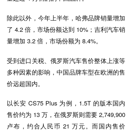
除此以外，今年上半年，哈弗品牌销量增加
了 4.2 倍，市场份额达到 10%；吉利汽车销
量增加 3.2 倍，市场份额为 8.4%。
受到进口关税、俄罗斯汽车售价整体上涨等
多种因素的影响，中国品牌车型在欧洲的售
价远超国内。
以长安 CS75 Plus 为例，1.5T 的版本国内
售价约为 13 万，在俄罗斯则需要 2,749,900
卢布，约合人民币 21 万元。而国内售价