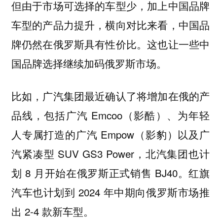
但由于市场可选择的车型少，加上中国品牌
车型的产品力提升，横向对比来看，中国品
牌仍然在俄罗斯具有性价比。这也让一些中
国品牌选择继续加码俄罗斯市场。
比如，广汽集团最近确认了将增加在俄的产
品线，包括广汽 Emcoo（影酷）、为年轻
人专属打造的广汽 Empow（影豹）以及广
汽紧凑型 SUV GS3 Power，北汽集团也计
划 8 月开始在俄罗斯正式销售 BJ40。红旗
汽车也计划到 2024 年中期向俄罗斯市场推
出 2-4 款新车型。