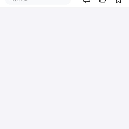
个缩影：
中汽协发布数据显示，今年上半年，我国汽车整车
出口量同比增长76.9%，半年度汽车出口量首次超
过日本，跃居世界首位。
除了完善的传统燃油车制造体系，中国也成
为了全球第一大新能源市场。依靠成熟的供
应链体系和核心零部件自研自产，中国新能
源汽车拥有了很强的产品优势和价格优势。
今年上半年，中国新能源车出口到比利时、
英国的汽车数量均超 10 万辆，出口到西班