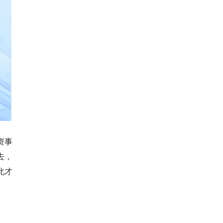
资事
去，
此才