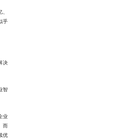
亿、
似乎
解决
商业智
企业
。而
续优