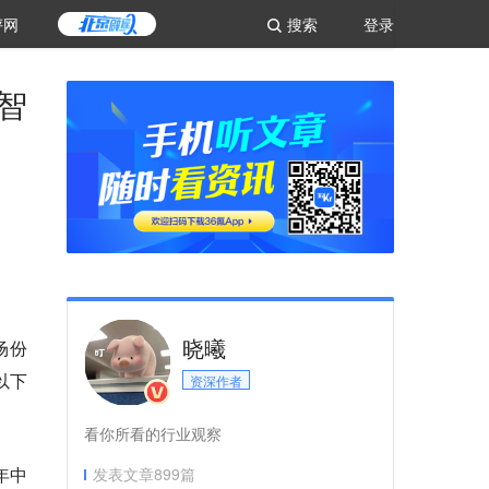
评网
搜索
登录
智
晓曦
场份
以下
资深作者
看你所看的行业观察
年中
发表文章
899
篇