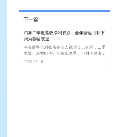
下一篇
鸿海二季度营收净利双跌，全年营运目标下
调为微幅衰退
鸿海董事长刘扬伟在法人说明会上表示，二季
度属于消费电子行业传统淡季，但利润率表现
高于公司预期。
2023-08-15