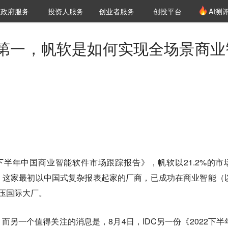
创投发布
项目推荐
核心服务
LP源计划
政府服务
投资人服务
创业者服务
创投平台
AI测
36氪Pro
VClub
VClub投资机构库
创投氪堂
城市之窗
投资机构职位推介
企业入驻
投资人认证
第一，帆软是如何实现全场景商业
22下半年中国商业智能软件市场跟踪报告》，帆软以21.2%的市
。这家最初以中国式复杂报表起家的厂商，已成功在商业智能（
力压国际大厂。
而另一个值得关注的消息是，8月4日，IDC另一份《2022下半