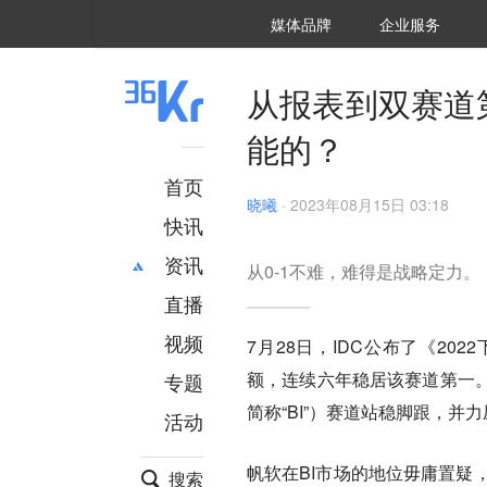
36氪Auto
数字时氪
企业号
未来消费
智能涌现
未来城市
启动Power on
媒体品牌
企业服务
企服点评
36氪出海
36氪研究院
潮生TIDE
36氪企服点评
36Kr研究院
36氪财经
职场bonus
36碳
后浪研究所
36Kr创新咨询
暗涌Waves
硬氪
氪睿研究院
从报表到双赛道
能的？
首页
晓曦
·
2023年08月15日 03:18
快讯
资讯
从0-1不难，难得是战略定力。
直播
最新
推荐
创投
财经
视频
7月28日，IDC公布了《20
汽车
AI
额，连续六年稳居该赛道第一
专题
科技
项目推荐
简称“BI”）赛道站稳脚跟，并
活动
专精特新
安徽
帆软在BI市场的地位毋庸置疑，
搜索