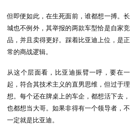
但即便如此，在生死面前，谁都想一搏。长
城也不例外，其举报的两款车型恰是自家竞
品，并且卖得更好。
踩着比亚迪上位，是正
。
常的商战逻辑
从这个层面看，
比亚迪振臂一呼，要在一
起，符合其技术主义的直男思维，但过于理
每个还在牌桌上的车企，都想活下去，
想。
也都想当大哥。如果非得有一个领导者，不
一定就是比亚迪。