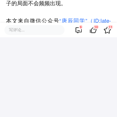
子的局面不会频频出现。‍‍‍‍
本文来自微信公众号
“唐辰同学”（ID:late-
6
10
11
写评论...
news）
，作者：阿祖，36氪经授权发布。
该文观点仅代表作者本人，36氪平台仅提供信息存储空间服务。
10
好文章，需要你的鼓励
提及的项目
查看项目库