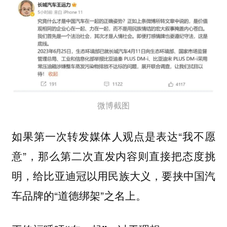
微博截图
如果第一次转发媒体人观点是表达“我不愿
意”，那么第二次直发内容则直接把态度挑
明，给比亚迪冠以用民族大义，要挟中国汽
车品牌的“道德绑架”之名上。