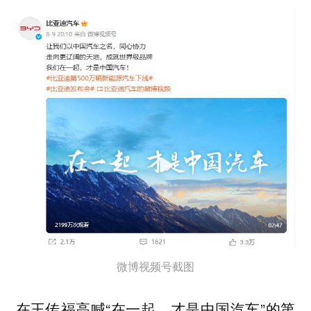
微博视频号截图
在王传福高喊“在一起，才是中国汽车”的第