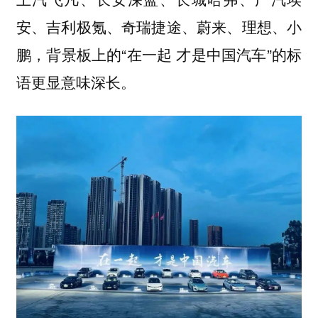
安、吉利极氪、奇瑞捷途、蔚来、理想、小
鹏，背景板上的“在一起 才是中国汽车”的标
语更显意味深长。