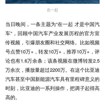
在一起
当日晚间，一条主题为“在一起 才是中国汽
车”，回顾中国汽车产业发展历程的官方宣
传视频，引爆朋友圈和社交网络。比如视频
号点赞10万+，转发10万+，推荐10万+，评
论也有1.6万余条；该条视频在微博转发2.5
万余次，播放量超过2200万。在这个比亚迪
汽车甚至中国新能源汽车具有里程碑意义的
时刻，比亚迪的一系列操作，把调子起得高
高的。