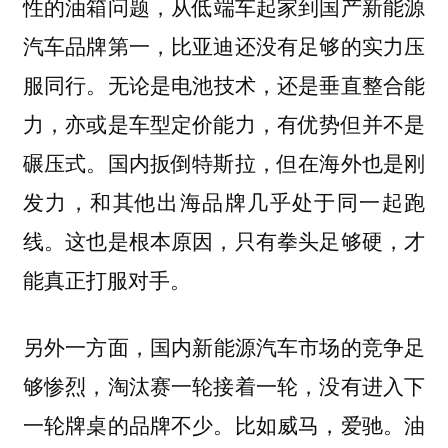
性的油箱问题，
从低端车起家到国产新能源
汽车品牌第一，比亚迪还没有足够的实力压
无论是电池技术，还是垂直整合能
服同行。
力，亦或是车型定价能力，有优势但并不是
碾压式。国内扳倒特斯拉，但在海外也是刚
发力，和其他出海品牌几乎处于同一起跑
线。这也是根本原因，只有拳头足够硬，才
能真正打服对手。
另外一方面，
国内新能源汽车市场的竞争足
，没有进入下
够惨烈，淘汰赛一轮接着一轮
一轮牌桌的品牌不少。比如威马，爱驰。油