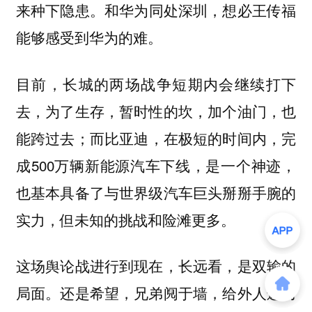
来种下隐患。
和华为同处深圳，想必王传福
能够感受到华为的难。
目前，长城的两场战争短期内会继续打下
去，为了生存，暂时性的坎，加个油门，也
能跨过去；而比亚迪，在极短的时间内，完
成500万辆新能源汽车下线，是一个神迹，
也基本具备了与世界级汽车巨头掰掰手腕的
实力，但未知的挑战和险滩更多。‍‍‍
这场舆论战进行到现在，长远看，是双输的
局面。还是希望，兄弟阋于墙，给外人递刀