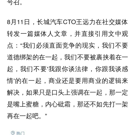
号召。
8月11日，长城汽车CTO王远力在社交媒体
转发一篇媒体人文章，并直接引用文中观
点：“我们必须直面竞争的现实，我们不要
道德绑架的在一起，我们不要被裹挟着在一
起，我们不要'我跟你谈法律，你跟我谈感
情'的在一起，商业还是要用商业的逻辑来
解决，如果只是口头上强调在一起，那一定
是嘴上蜜糖，内心砒霜，那还不如先打一架
再在一起吧。”