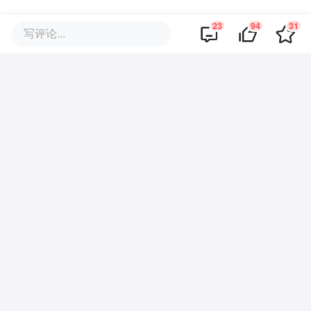
23
94
31
·
回复
写评论...
新用户17270869
2023-08-11
不要冷嘲热讽！中国需要老王这样的企业
家！
·
回复
为梦想成真服务
2023-08-10
王传福的哭，是对国内汽车行业内耗
的痛心；王传福的哭，是真诚劝告国
内同行更大的舞台是瞄准海外市场；
王传福的哭，是给大家树立行业标
杆，让大家有信心打造“令人尊敬的
世界级品牌”。 即使是成熟型企业，
全文
也不要忘记创业的初心，每一个阶段
都是新的征程。 心中有梦想，才能
·
回复
一杯冰美式
2023-08-14
一直走在实现梦想的路上。用思想家
王总不愧是干大事的人呀，能做到这个程
的高度预测世界未来，用“知行合
度也是算很不错的了