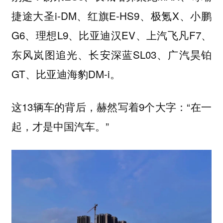
捷途大圣i-DM、红旗E-HS9、极氪X、小鹏
G6、理想L9、比亚迪汉EV、上汽飞凡F7、
东风岚图追光、长安深蓝SL03、广汽昊铂
GT、比亚迪海豹DM-i。
这13辆车的背后，赫然写着9个大字：“在一
起，才是中国汽车。”