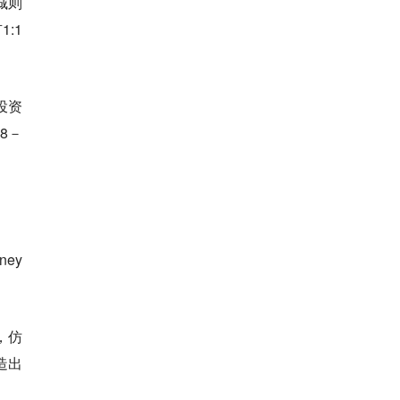
城则
:1
投资
8－
ney
，仿
造出