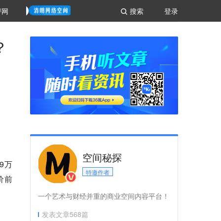
评网
搜索
登录
？
空间秘探
9万
特邀作者
价前
一个艺术与财经并重的商业空间内容平台！
发表文章
568
篇