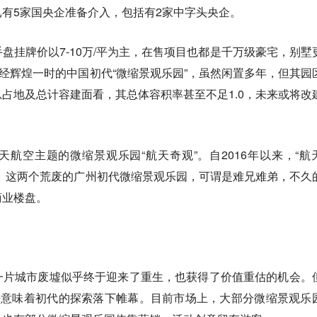
有5家国央企准备介入，包括有2家中字头央企。
盘挂牌价以7-10万/平为主，在售项目也都是千万级豪宅，别墅
曾经辉煌一时的中国初代“微缩景观乐园”，虽然闲置多年，但其园
占地及总计容建面看，其总体容积率甚至不足1.0，未来或将改
航空主题的微缩景观乐园“航天奇观”。自2016年以来，“航
。这两个荒废的广州初代微缩景观乐园，可谓是难兄难弟，不久
商业楼盘。
一片城市废墟似乎终于迎来了重生，也获得了价值重估的机会。
乎意味着初代的探索落下帷幕。目前市场上，大部分微缩景观乐