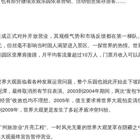
，也有部分微缩景观乐园依靠营销、活动创意留存游客……
大观建成正式对外开放营业，其规模气势和市场反馈都在第一梯队
元，但丝毫不影响当时国人渴望进入景区、一探世界的热情。世
的园区里摩肩接踵，月平均客流量超过10万人，门票月收入可以
世界大观面临着各种发展运营问题，整个乐园也就此开始走下坡
泥潭，最终取消所有节目表演。2003到2004年期间，两次“发包”
经营”收效也均不理想。2005年，债主要求将世界大观拍卖清
到2009年，世界大观更是发生了多起矛盾冲突纠纷。
州旅游业“月亮工程”、一时风光无量的世界大观笼罩在阴霾之
世界大观最终宣告暂停营业。