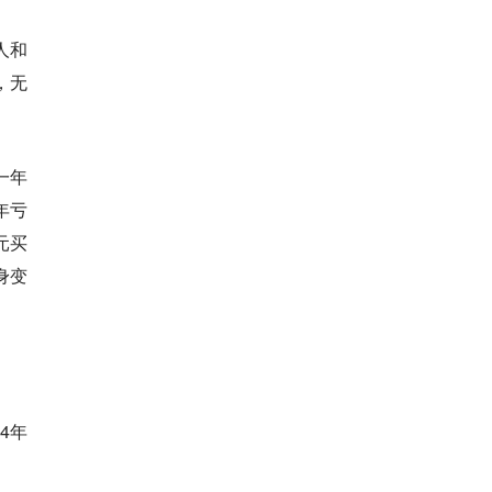
人和
，无
一年
年亏
元买
身变
4年