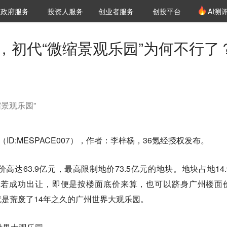
创投发布
项目推荐
核心服务
LP源计划
政府服务
投资人服务
创业者服务
创投平台
AI测
36氪Pro
VClub
VClub投资机构库
创投氪堂
城市之窗
投资机构职位推介
企业入驻
投资人认证
，初代“微缩景观乐园”为何不行了
缩景观乐园”
ID:MESPACE007），作者：李梓杨，36氪经授权发布。
达63.9亿元，最高限制地价73.5亿元的地块。地块占地14.
平。若成功出让，即便是按楼面底价来算，也可以跻身广州楼面
是荒废了14年之久的广州世界大观乐园。