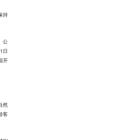
保持
。公
1日
园开
自然
游客