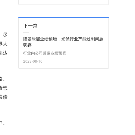
下一篇
。尽
隆基绿能业绩预增，光伏行业产能过剩问题
界大
犹存
高达
行业内公司普遍业绩预喜
2023-08-10
路。
给想
偿债
中。