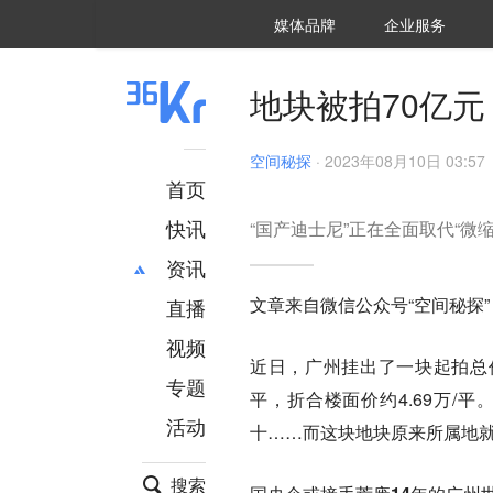
36氪Auto
数字时氪
企业号
未来消费
智能涌现
未来城市
启动Power on
媒体品牌
企业服务
企服点评
36氪出海
36氪研究院
潮生TIDE
36氪企服点评
36Kr研究院
36氪财经
职场bonus
36碳
后浪研究所
36Kr创新咨询
暗涌Waves
硬氪
氪睿研究院
地块被拍70亿元
空间秘探
·
2023年08月10日 03:57
首页
快讯
“国产迪士尼”正在全面取代“微
资讯
文章来自微信公众号“空间秘探”（
直播
最新
推荐
创投
财经
视频
近日，广州挂出了一块起拍总价高
汽车
AI
专题
平，折合楼面价约4.69万/
科技
项目推荐
活动
专精特新
安徽
十……而这块地块原来所属地就
搜索