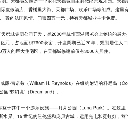
案例。天都城公园是一个依托天都城而生的微缩景观乐园。天都
际度假酒店、香榭里大街、天都广场、欢乐广场等组成。这里有1
承一致的法国风情。门票四五十元，持有天都城业主卡免费。
天都城集团公司开发，是2000年杭州西湖博览会上签约的最大
0亿元，占地面积7600余亩，开发周期已近20年，规划居住人口
0万人的巨大住宅区，在天都城修建前仅有3000人居住。
廉·雷诺兹（William H. Reynolds）在纽约附近的科尼岛（Co
园“梦幻境”（Dreamland）。
益于其中一个游乐设施——月亮公园（Luna Park）。在这里
斯水景、15 世纪的纽伦堡和庞贝古城，运用光电和霓虹灯，营
。