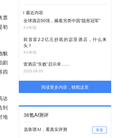
最近内容
售票
全球酒店50强，藏着另类中国“隐形冠军”
是初
3小时前
前首富2.2亿元抄底的宓亚酒店，什么来
头？
4小时前
地貌
伯剧
壹酒店“失败”启示录……
等四
2026-08-05
阅读更多内容，狠戳这里
高达
去到
36氪AI测评
村地
选靠谱AI，看真实评测
查看