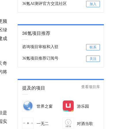
36氪AI测评官方交流社区
加入
更频
区绿
36氪项目推荐
建成
咨询项目审核和入驻
联系
36氪项目推荐订阅号
关注
天奇
的将
提及的项目
查看项目库
世界之窗
游乐园
但是
园实
一无二
对酒当歌