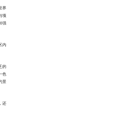
世界
与项
0强
区内
乏的
一色
的景
，还