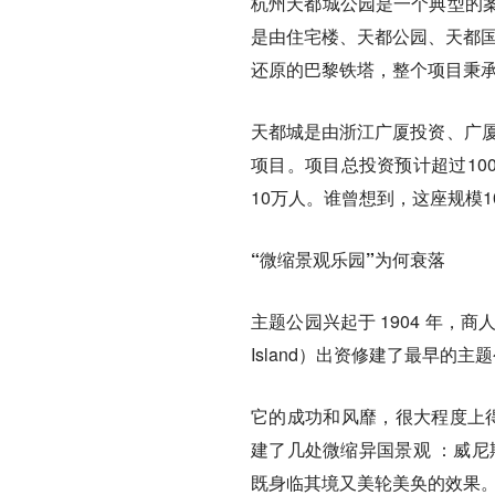
杭州天都城公园是一个典型的
是由住宅楼、天都公园、天都国
还原的巴黎铁塔，整个项目秉
天都城是由浙江广厦投资、广厦
项目。项目总投资预计超过10
10万人。谁曾想到，这座规模1
“微缩景观乐园”为何衰落
主题公园兴起于 1904 年，商人威
Island）出资修建了最早的主题公
它的成功和风靡，很大程度上得
建了几处微缩异国景观 ：威尼
既身临其境又美轮美奂的效果