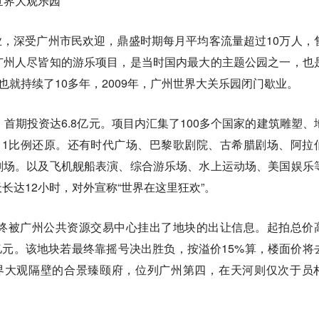
世界大观乐园
州开业，深受广州市民欢迎，鼎盛时期每月平均客流量超过10万人，
广州人尽皆知的游乐项目，是当时国内最大的主题公园之一，也
也就持续了10多年，2009年，广州世界大关乐园闭门歇业。
，首期投资达6.8亿元。项目内汇集了100多个国家的建筑雕塑、
：1比例还原。还有时代广场、巴黎歌剧院、古希腊剧场、阿拉
剧场。以及飞机舰船表演、综合游乐场、水上运动场、美国娱乐
长达12小时，对外宣称“世界在这里狂欢”。
最终被广州公共资源交易中心挂出了地块的出让信息。起拍总价
.5亿元。该地块若最终靠摇号决出胜负，按溢价15%算，楼面价将
世界大观隔壁的合景臻颐府，位列广州第四，在天河则仅次于员