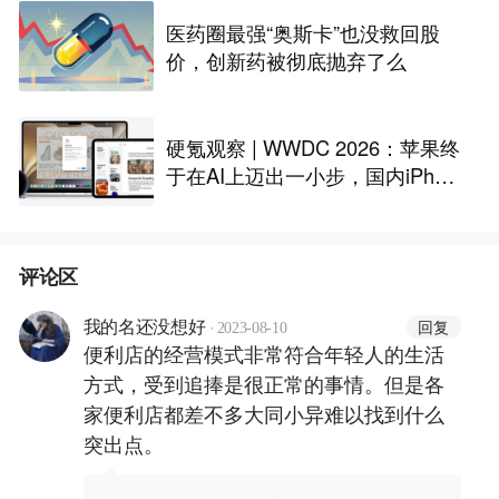
医药圈最强“奥斯卡”也没救回股
价，创新药被彻底抛弃了么
硬氪观察 | WWDC 2026：苹果终
于在AI上迈出一小步，国内iPhon
e还是用不上
评论区
·
回复
我的名还没想好
2023-08-10
便利店的经营模式非常符合年轻人的生活
方式，受到追捧是很正常的事情。但是各
家便利店都差不多大同小异难以找到什么
突出点。