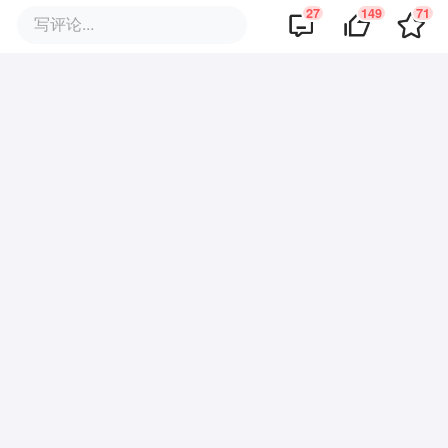
原因
27
149
71
写评论...
·
回复
FP的仲夏夜
2023-08-10
便利店真的离不开，东西多种类丰富，晚
上没吃饭又不想麻烦的时候简直是救星，
而且会有联名产品推出，很吸引人，这也
能明白为什么罗森门店在持续扩展中。
·
·
回复
Claudia
2023-08-10
对于忙碌的上班族，独立在外的年轻人，便
利店是很好的选择，不想花时间费功夫做
饭，或者说是没有时间做饭，去便利店吃顿
放心有保障的好吃的饭还是很满足，而罗森
又有向年轻群体营销，在年轻群体中很受欢
迎，可以说罗森还是很有前景
全文