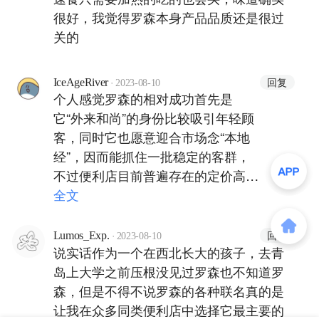
很好，我觉得罗森本身产品品质还是很过
关的
·
回复
IceAgeRiver
2023-08-10
个人感觉罗森的相对成功首先是
它“外来和尚”的身份比较吸引年轻顾
客，同时它也愿意迎合市场念“本地
经”，因而能抓住一批稳定的客群，
不过便利店目前普遍存在的定价高但
产品质量和品类不足的问题，也希望
全文
作为行业领头羊的罗森能率先做出改
变。
·
回复
Lumos_Exp.
2023-08-10
说实话作为一个在西北长大的孩子，去青
岛上大学之前压根没见过罗森也不知道罗
森，但是不得不说罗森的各种联名真的是
让我在众多同类便利店中选择它最主要的