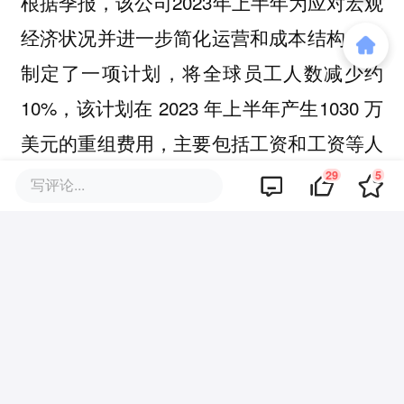
根据季报，该公司2023年上半年为应对宏观
经济状况并进一步简化运营和成本结构，其
制定了一项计划，将全球员工人数减少约
10%，该计划在 2023 年上半年产生1030 万
美元的重组费用，主要包括工资和工资等人
事费用、一次性遣散费和其他福利，以及股
29
5
写评论...
票补偿费用。
关于Udemy，该公司成立于2010年，提供灵
活、有效的技能产品服务，帮助增强组织和
个人的能力。当前Udemy平台覆盖技术、商
业、软技能和个人发展等主题课程。该公司