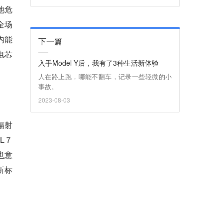
池危
全场
内能
下一篇
电芯
入手Model Y后，我有了3种生活新体验
人在路上跑，哪能不翻车，记录一些轻微的小
事故。
2023-08-03
辐射
L７
也意
新标