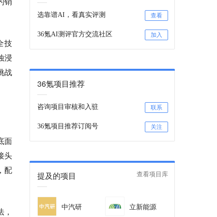
的销
选靠谱AI，看真实评测
查看
36氪AI测评官方交流社区
加入
全技
蚀浸
挑战
36氪项目推荐
咨询项目审核和入驻
联系
36氪项目推荐订阅号
关注
底面
接头
，配
提及的项目
查看项目库
中汽研
立新能源
法，