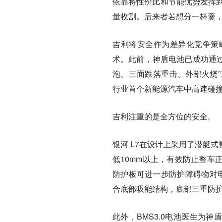
依靠将性价比和节能优势发挥到
量收割。后来者若想分一杯羹
吉利将安全作为差异化竞争策
术。此前，神盾电池已成功通过
泡、三面跌落重击、外部火烧”
行业首个新能源汽车中高速碰
吉利注重的是全方位的安全。
银河 L7在设计上采用了潜艇
低10mm以上，有效防止整车
防护板可进一步防护障碍物对电
合底部吸能结构，底部三重防
此外，BMS3.0电池医生为