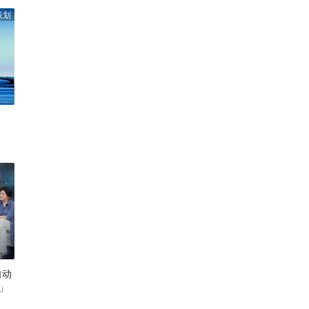
策划
自动
」