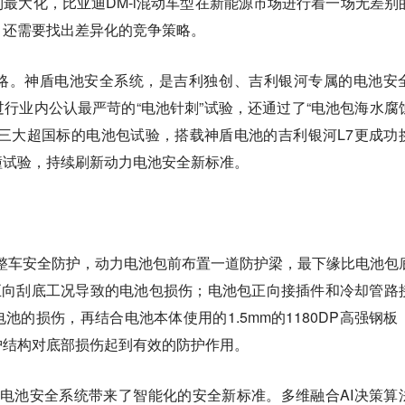
最大化，比亚迪DM-i混动车型在新能源市场进行着一场无差别
，还需要找出差异化的竞争策略。
略。神盾电池安全系统，是吉利独创、吉利银河专属的电池安
行业内公认最严苛的“电池针刺”试验，还通过了“电池包海水腐
三大超国标的电池包试验，搭载神盾电池的吉利银河L7更成功
撞试验，持续刷新动力电池安全新标准。
式整车安全防护，动力电池包前布置一道防护梁，最下缘比电池包
正向刮底工况导致的电池包损伤；电池包正向接插件和冷却管路
池的损伤，再结合电池本体使用的1.5mm的1180DP高强钢板
护结构对底部损伤起到有效的防护作用。
神盾电池安全系统带来了智能化的安全新标准。多维融合AI决策算