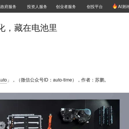
创投发布
项目推荐
核心服务
LP源计划
政府服务
投资人服务
创业者服务
创投平台
AI测
36氪Pro
VClub
VClub投资机构库
创投氪堂
城市之窗
投资机构职位推介
企业入驻
投资人认证
化，藏在电池里
uto
」，（微信公众号ID：auto-time），作者：苏鹏。