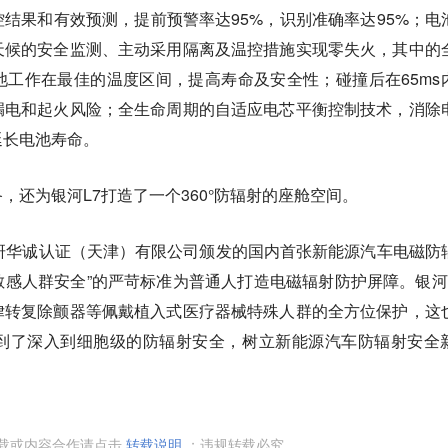
结果和有效预测，提前预警率达95%，识别准确率达95%；电
天候的安全监测、主动采用隔离及温控措施实现零失火，其中的
工作在最佳的温度区间，提高寿命及安全性；碰撞后在65ms
漏电和起火风险；全生命周期的自适应电芯平衡控制技术，消除
延长电池寿命。
，还为银河L7打造了一个360°防辐射的座舱空间。
研华诚认证（天津）有限公司颁发的国内首张新能源汽车电磁防
磁敏感人群安全”的严苛标准为普通人打造电磁辐射防护屏障。银河
律转复除颤器等佩戴植入式医疗器械特殊人群的全方位保护，这
到了深入到细胞级的防辐射安全，树立新能源汽车防辐射安全
转载或内容合作请点击
转载说明
；违规转载必究。