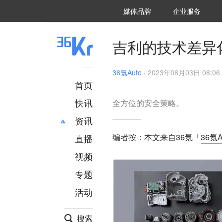
36氪Auto
数字时氪
企业号
未来消费
智能涌现
未来城市
启动Power on
媒体品牌
企业服务
企服点评
36氪出海
36氪研究院
潮生TIDE
36氪企服点评
36Kr研究院
36氪财经
职场bonus
36碳
后浪研究所
36Kr创新咨询
暗涌Waves
硬氪
氪睿研究院
吉利的技术差异
36氪Auto
·
2023年08月03日 08:06
首页
快讯
全方位的安全策略。
资讯
编者按：本文来自36氪「
36氪A
直播
最新
推荐
创投
财经
视频
汽车
AI
专题
科技
项目推荐
活动
专精特新
安徽
搜索