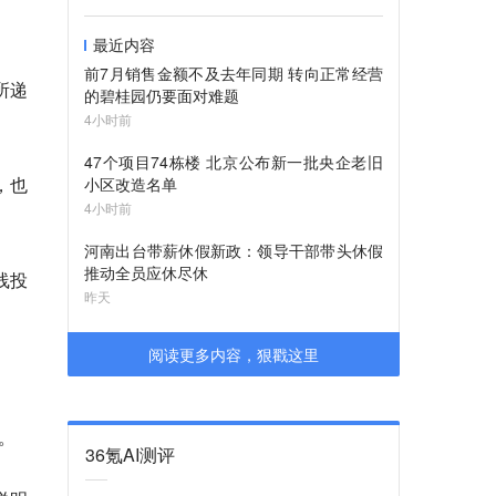
最近内容
前7月销售金额不及去年同期 转向正常经营
所递
的碧桂园仍要面对难题
4小时前
47个项目74栋楼 北京公布新一批央企老旧
，也
小区改造名单
4小时前
河南出台带薪休假新政：领导干部带头休假
推动全员应休尽休
线投
昨天
阅读更多内容，狠戳这里
。
36氪AI测评