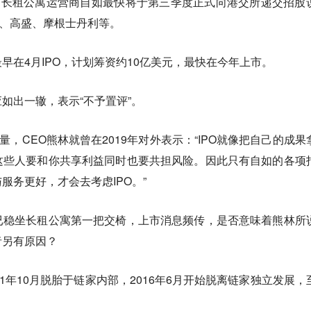
，长租公寓运营商自如最快将于第三季度正式向港交所递交招股
券、高盛、摩根士丹利等。
早在4月IPO，计划筹资约10亿美元，最快在今年上市。
如出一辙，表示“不予置评”。
量，CEO熊林就曾在2019年对外表示：“IPO就像把自己的成果
这些人要和你共享利益同时也要共担风险。因此只有自如的各项
服务更好，才会去考虑IPO。”
已稳坐长租公寓第一把交椅，上市消息频传，是否意味着熊林所
者另有原因？
1年10月脱胎于链家内部，2016年6月开始脱离链家独立发展，