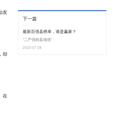
如友
下一篇
。
最新百强县榜单，谁是赢家？
“二产强则县域强”
2023-07-28
，却
。在