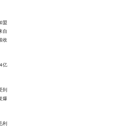
加盟
来自
续收
4亿
于受到
复爆
，毛利