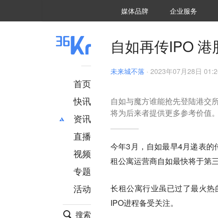
36氪Auto
数字时氪
企业号
未来消费
智能涌现
未来城市
启动Power on
媒体品牌
企业服务
企服点评
36氪出海
36氪研究院
潮生TIDE
36氪企服点评
36Kr研究院
36氪财经
职场bonus
36碳
后浪研究所
36Kr创新咨询
暗涌Waves
硬氪
氪睿研究院
自如再传IPO 
未来城不落
·
2023年07月28日 01:2
首页
快讯
自如与魔方谁能抢先登陆港交所
将为后来者提供更多参考价值
资讯
直播
最新
推荐
今年3月，自如最早4月递表的
创投
财经
视频
租公寓运营商自如最快将于第
汽车
AI
专题
科技
项目推荐
活动
长租公寓行业虽已过了最火热
专精特新
安徽
IPO进程备受关注。
搜索