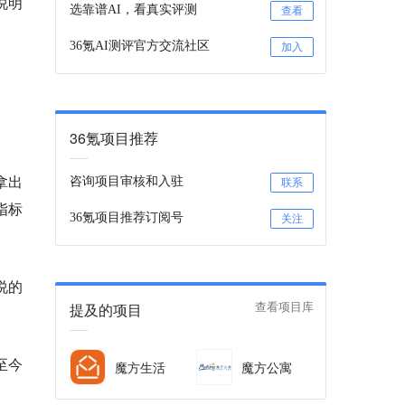
说明
选靠谱AI，看真实评测
查看
36氪AI测评官方交流社区
加入
36氪项目推荐
拿出
咨询项目审核和入驻
联系
指标
36氪项目推荐订阅号
关注
说的
提及的项目
查看项目库
至今
魔方生活
魔方公寓