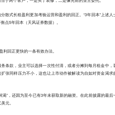
当于两个客户，一是买了装修，二是像先前的业主委托。”
分散式长租盈利更加考验运营和盈利的回正。“3年回本”上述人
衡点5年回本（天风证券数据）。
了盈利回正更快的一条有效办法。
服务条款，业主可以选择一次性付清，或者分摊到每月租金中，
速扩张同样压力不小，这也让上市动作被解读为自如对资金渴求
解渴”，还因为至今已有3年未获取新的融资。在此前披露的最后
亿美元。