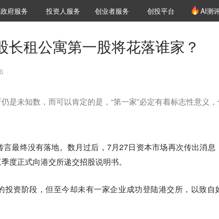
创投发布
项目推荐
核心服务
LP源计划
政府服务
投资人服务
创业者服务
创投平台
AI测
36氪Pro
VClub
VClub投资机构库
创投氪堂
城市之窗
投资机构职位推介
企业入驻
投资人认证
港股长租公寓第一股将花落谁家？
6
仍是未知数，而可以肯定的是，“第一家”必定有着标志性意义，
。
传言最终没有落地。数月过后，7月27日资本市场再次传出消息
三季度正式向港交所递交招股说明书。
的投资阶段，但至今却未有一家企业成功登陆港交所，以致自