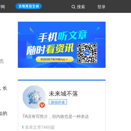
评网
搜索
登录
也
，长
未来城不落
新锐作者
如的
TA没有写简介，但内敛也是一种表达
发表文章
7460
篇