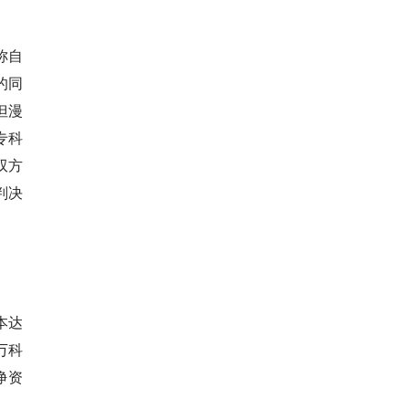
称自
的同
但漫
专科
双方
判决
本达
万科
净资