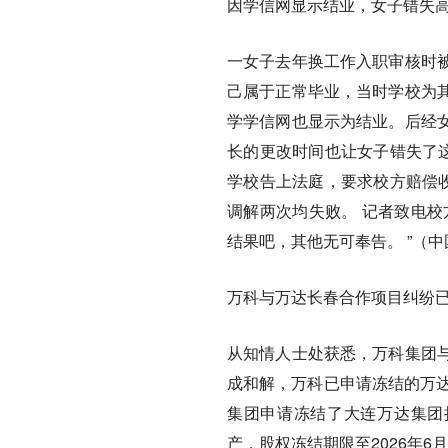
因学信网显示结业，女子错失
一女子去年换工作入职审核时
己属于正常毕业，当时学校为
学学信网也显示为结业。后经
长的更改时间也让女子错失了这
学校告上法庭，要求校方赔偿收
调解两次均失败。 记者致电校
结果吧，其他无可奉告。 ”（
万科与万达长春合作项目纠纷
从知情人士处获悉，万科集团
成和解，万科已申请冻结的万达
集团申请冻结了大连万达集团持
产，股权冻结期限至2026年6