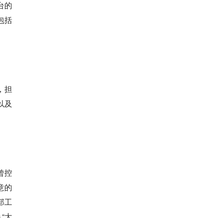
台的
包括
，担
以及
曾控
意的
部工
“大