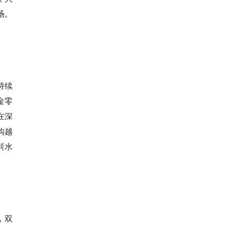
场。
持续
金零
在深
购越
圳水
，双