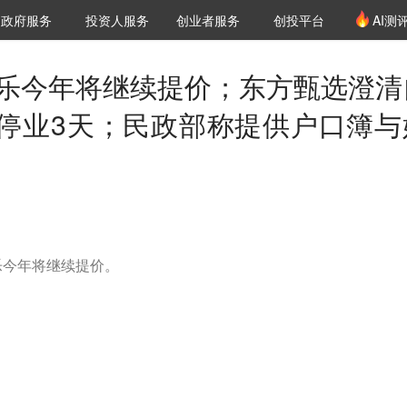
创投发布
项目推荐
核心服务
LP源计划
政府服务
投资人服务
创业者服务
创投平台
AI测
36氪Pro
VClub
VClub投资机构库
创投氪堂
城市之窗
投资机构职位推介
企业入驻
投资人认证
可乐今年将继续提价；东方甄选澄清
停业3天；民政部称提供户口簿与
乐今年将继续提价。