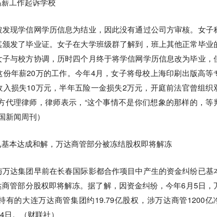
高薪工作起诉学校
被发现学信网学历信息为结业，因此没有通过公司方审核。女子
其颁发了毕业证。女子在大学班级群了解到，班上其他正常毕业
女子与校方协调，历时四个月终于将学信网学历信息改为毕业，
份年薪20万的工作。今年4月，女子将母校上海印刷出版高等
入损失10万元，半年五险一金损失2万元，开庭前法官曾组织
方代理律师，律师表示，“这个事情不是你们想象的那样的，等
中国新闻周刊）
已基本达成和解，万达商管部分被冻结股权即将解冻
与万达集团早前在长春国际影都合作项目中产生的资金纠纷已基
商管部分股权即将解冻。据了解，因资金纠纷，今年6月5日，
有的大连万达商管集团约19.79亿股权，涉万达商管1200亿
月4日。（财联社）