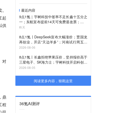
卖。
最近内容
9点1氪｜宇树科技中签率不足长鑫十五分之
正起
一；东航宣布提前14天可免费退改票；雪佛
以供
兰将停止在华销售
昨天
8点1氪丨DeepSeek宣布大幅涨价；贾国龙
再创业，开店“天边羊多”；河南试行周五下
午弹性离岗
2026-08-06
8点1氪丨长鑫拒绝苹果压价，坚持报价高于
。对
三星电子、SK海力士；宇树科技开启科创板
IPO初步询价；韩国宣布进入“国家灾难状
2026-08-05
态”
阅读更多内容，狠戳这里
，鼎
36氪AI测评
工程
公司