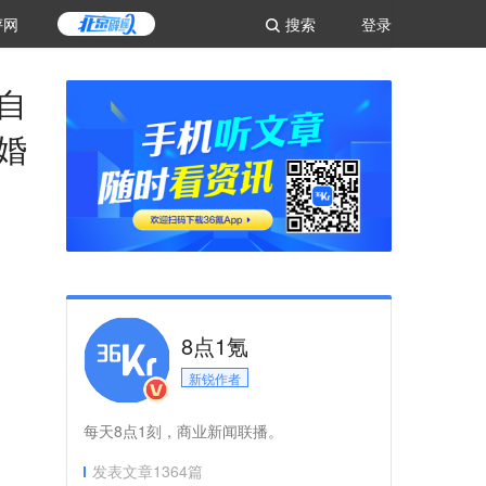
评网
搜索
登录
自
婚
8点1氪
新锐作者
每天8点1刻，商业新闻联播。
发表文章
1364
篇