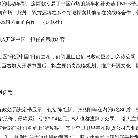
的电动车型。这两款专属于中国市场的新车将补充基于MEB平
走向市场。此外，双方还将在多个领域探索其他潜在的战略合作，
供应链方面的合作。（财联社）
加入开源中国，担任首席战略官
社区“开源中国”日前宣布，前阿里巴巴副总裁胡臣杰加入该公司
胡臣杰加入开源中国后，将主要负责战略规划、推广开源文化、
04亿元
政处罚决定书显示，包括陈维新、张兆阳等在内的5名80后，
份”股价，最终累计亏损3.04亿元。5人也都遭到了处罚。 引人注
管部门处罚名单上的“常客”，其中李卫卫早年在期货公司营业
”，朱一栋则曾任大连电瓷的董事长。 两人此前就上演过联手操纵