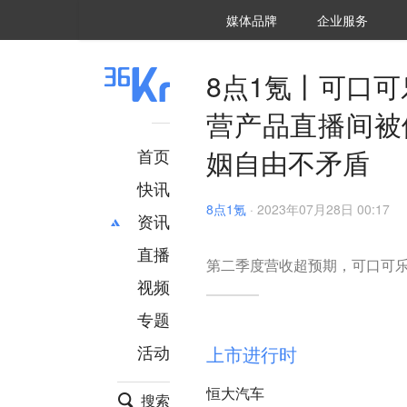
36氪Auto
数字时氪
企业号
未来消费
智能涌现
未来城市
启动Power on
媒体品牌
企业服务
企服点评
36氪出海
36氪研究院
潮生TIDE
36氪企服点评
36Kr研究院
36氪财经
职场bonus
36碳
后浪研究所
36Kr创新咨询
暗涌Waves
硬氪
氪睿研究院
8点1氪丨可口
营产品直播间被
姻自由不矛盾
首页
快讯
8点1氪
·
2023年07月28日 00:17
资讯
直播
最新
推荐
第二季度营收超预期，可口可
创投
财经
视频
汽车
AI
专题
科技
项目推荐
活动
上市进行时
专精特新
安徽
恒大汽车
搜索