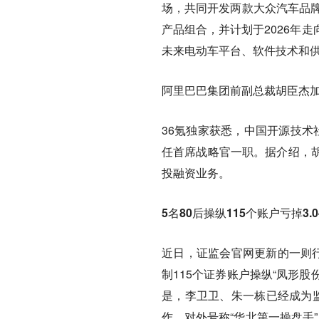
场，共同开发两款大众汽车品牌
产品组合，并计划于2026年
未来电动车平台、软件技术和
阿里巴巴集团前副总裁胡臣杰
36氪独家获悉，中国开源技术
任首席战略官一职。据介绍，
投融资业务。
5名80后操纵115个账户亏掉3.
近日，证监会官网更新的一则行
制115个证券账户操纵“凤形股
是，李卫卫、朱一栋已经成为监
作，对外号称“华北第一操盘手