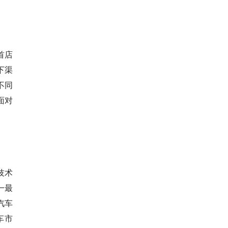
首店
下渠
不同
面对
技术
一最
汽车
车市