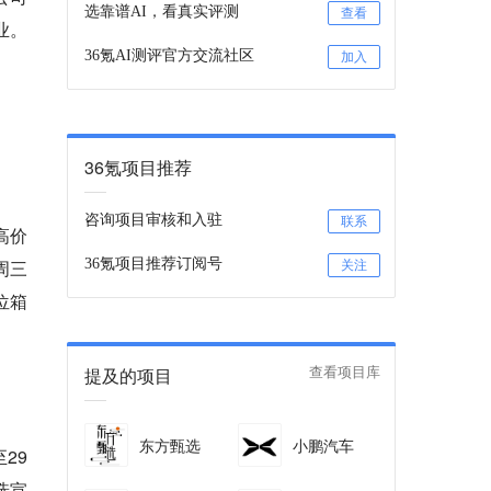
选靠谱AI，看真实评测
查看
业。
36氪AI测评官方交流社区
加入
36氪项目推荐
咨询项目审核和入驻
联系
高价
周三
36氪项目推荐订阅号
关注
位箱
提及的项目
查看项目库
东方甄选
小鹏汽车
29
选宣