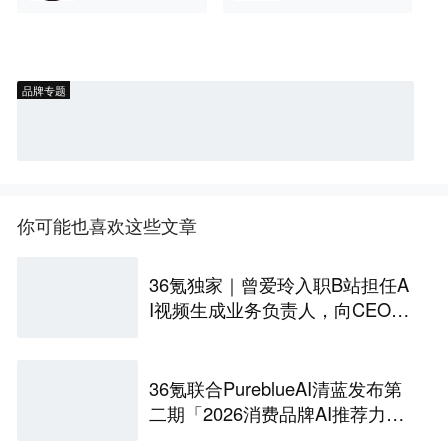
品牌专题
你可能也喜欢这些文章
36氪独家｜曾爱玲入职B站担任A
I视频生成业务负责人，向CEO陈
睿汇报
36氪联合PureblueAI清蓝发布第
二期「2026消费品牌AI推荐力名
册」