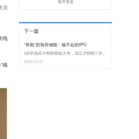
展开更多
者居
下一篇
街电
“奔跑”的海辰储能：输不起的IPO
3岁的海辰才刚刚面临大考，成立才刚刚三年。
2023-07-21
”格