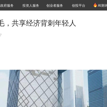
创投发布
项目推荐
核心服务
LP源计划
政府服务
投资人服务
创业者服务
创投平台
AI测
36氪Pro
VClub
VClub投资机构库
创投氪堂
城市之窗
投资机构职位推介
企业入驻
投资人认证
毛，共享经济背刺年轻人
7