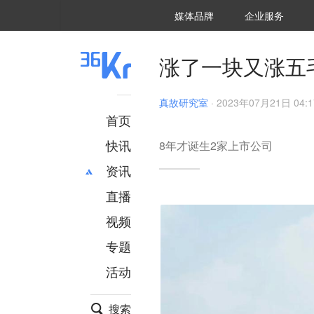
36氪Auto
数字时氪
企业号
未来消费
智能涌现
未来城市
启动Power on
媒体品牌
企业服务
企服点评
36氪出海
36氪研究院
潮生TIDE
36氪企服点评
36Kr研究院
36氪财经
职场bonus
36碳
后浪研究所
36Kr创新咨询
暗涌Waves
硬氪
氪睿研究院
涨了一块又涨五
真故研究室
·
2023年07月21日 04:1
首页
快讯
8年才诞生2家上市公司
资讯
直播
最新
推荐
创投
财经
视频
汽车
AI
专题
科技
项目推荐
活动
专精特新
安徽
搜索