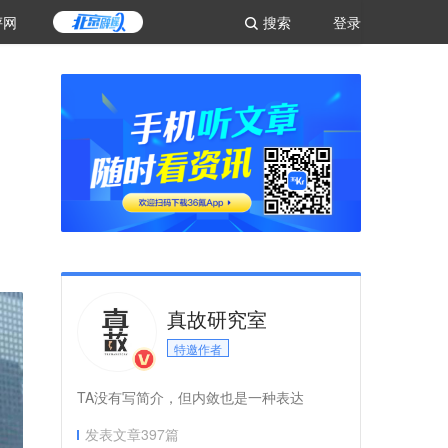
评网
搜索
登录
真故研究室
特邀作者
TA没有写简介，但内敛也是一种表达
发表文章
397
篇