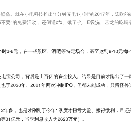
壁垒。就在小电科技推出“1分钟充电1小时”的2017年，陈欧的
都不要”的免费活动，还倒送ofo、饿了么、E袋洗、艺龙的吃喝
时3-6元，在一些景区、酒吧等特定场合，甚至达到8-10元/每
充电宝公司，背后是上百亿的资金投入。结果是目前才跑出了一
于2020年、2021年两次冲刺IPO，但都未能成功，只留怪兽
2年多，也是才刚刚于今年1季度才扭亏为盈、赚得微利，且还
等31亿元，当季利息收入为2623万元）。