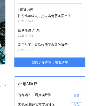
最近内容
性价比年轻人，把麦当劳薯条买空了
2026-07-23
便利店进了ICU
2026-07-16
乱了乱了，森马收养了彪马的孩子
2026-07-08
阅读更多内容，狠戳这里
36氪AI测评
，小
选靠谱AI，看真实评测
查看
36氪AI测评官方交流社区
加入