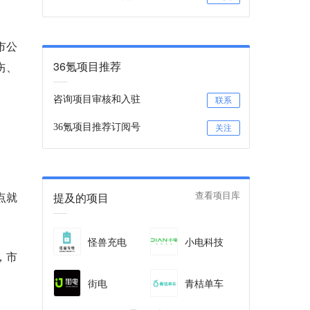
。
市公
36氪项目推荐
伤、
咨询项目审核和入驻
联系
36氪项目推荐订阅号
关注
点就
提及的项目
查看项目库
怪兽充电
小电科技
，市
街电
青桔单车