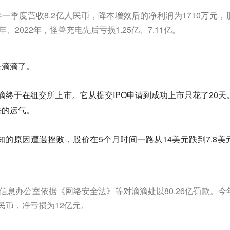
一季度营收8.2亿人民币，降本增效后的净利润为1710万元，
年、2022年，怪兽充电先后亏损1.25亿、7.11亿。
是滴滴了。
的滴滴终于在纽交所上市。它从提交IPO申请到成功上市只花了20天
来的运气。
的原因遭遇挫败，股价在5个月时间一路从14美元跌到7.8美
网信息办公室依据《网络安全法》等对滴滴处以80.26亿罚款。今
民币，净亏损为12亿元。