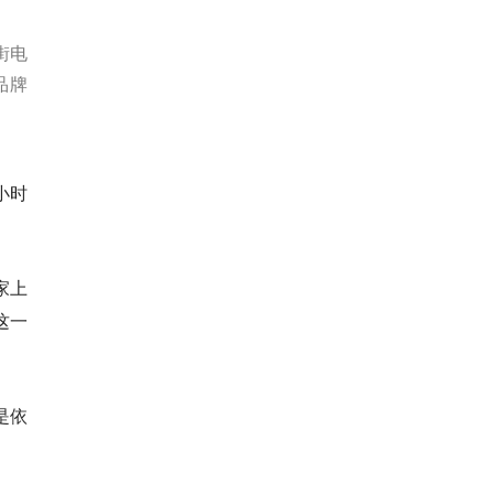
街电
品牌
小时
家上
这一
是依