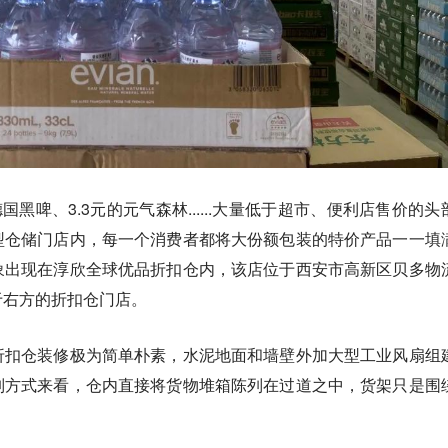
德国黑啤、3.3元的元气森林......大量低于超市、便利店售价的头
型仓储门店内，每一个消费者都将大份额包装的特价产品一一填
象出现在淳欣全球优品折扣仓内，该店位于西安市高新区贝多物
于右方的折扣仓门店。
折扣仓装修极为简单朴素，水泥地面和墙壁外加大型工业风扇组
列方式来看，仓内直接将货物堆箱陈列在过道之中，货架只是围
。