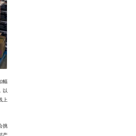
扣幅
，以
线上
会挑
部产