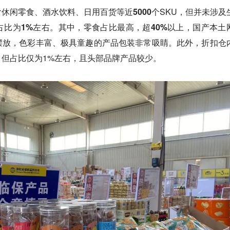
含
休闲零食、酒水饮料、日用百货
等近
5000
个SKU，但并未涉及
占比为
1%
左右。其中，零食占比最高，超
40%
以上，国产本土
摆放，色彩丰富、极具童趣的产品包装非常吸睛。此外，折扣仓
但占比仅为1%左右，且头部品牌产品较少。