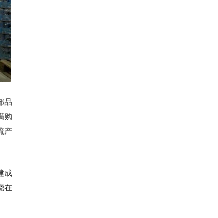
部品
满购
流产
建成
绕在