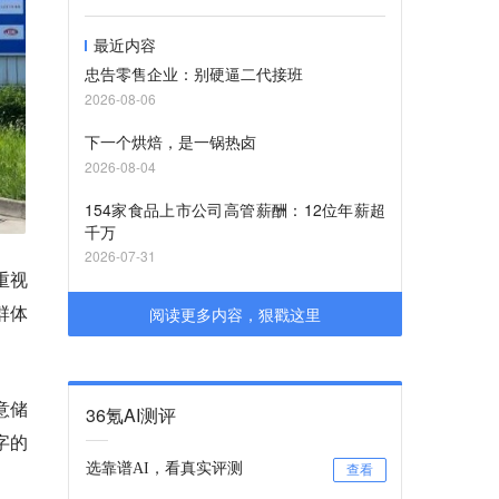
最近内容
忠告零售企业：别硬逼二代接班
2026-08-06
下一个烘焙，是一锅热卤
2026-08-04
154家食品上市公司高管薪酬：12位年薪超
千万
2026-07-31
重视
群体
阅读更多内容，狠戳这里
意储
36氪AI测评
字的
选靠谱AI，看真实评测
查看