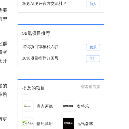
36氪AI测评官方交流社区
加入
需要
前型
36氪项目推荐
轻群
咨询项目审核和入驻
联系
费者
36氪项目推荐订阅号
关注
念开
输
的
提及的项目
查看项目库
特购
唐吉诃德
奥特乐
有更
物尽其用
元气森林