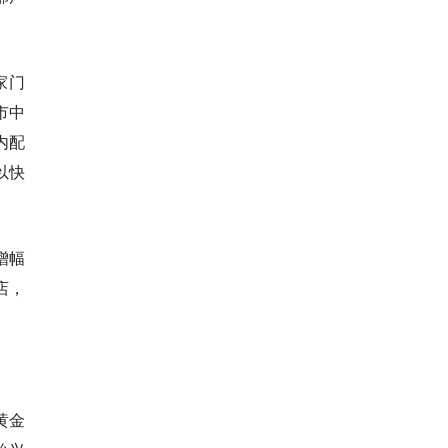
家门
市中
内配
以快
增幅
店，
黄金