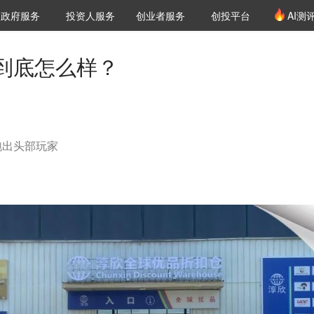
创投发布
项目推荐
核心服务
LP源计划
政府服务
投资人服务
创业者服务
创投平台
AI测
36氪Pro
VClub
VClub投资机构库
创投氪堂
城市之窗
投资机构职位推介
企业入驻
投资人认证
到底怎么样？
跑出头部玩家