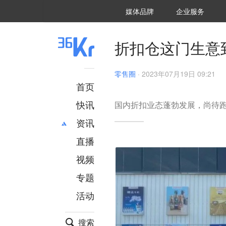
36氪Auto
数字时氪
企业号
未来消费
智能涌现
未来城市
启动Power on
媒体品牌
企业服务
企服点评
36氪出海
36氪研究院
潮生TIDE
36氪企服点评
36Kr研究院
36氪财经
职场bonus
36碳
后浪研究所
36Kr创新咨询
暗涌Waves
硬氪
氪睿研究院
折扣仓这门生意
零售圈
·
2023年07月19日 09:21
首页
快讯
国内折扣业态蓬勃发展，尚待
资讯
直播
最新
推荐
创投
财经
视频
汽车
AI
专题
科技
项目推荐
活动
专精特新
安徽
搜索