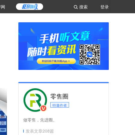
评网
搜索
登录
零售圈
特邀作者
做零售，先进圈。
发表文章
208
篇