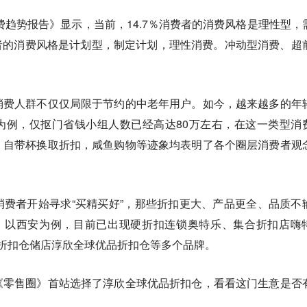
消费趋势报告》显示，当前，14.7％消费者的消费风格是理性型，
费者的消费风格是计划型，制定计划，理性消费。
冲动型消费、超
消费人群不仅仅局限于节约的中老年用户。如今，越来越多的年
为例，仅抠门省钱小组人数已经高达80万左右，在这一类型消
、自带杯换取折扣，咸鱼购物
等迹象均表明了各个圈层消费者观
费者开始寻求“买精买好”，那些
折扣更大、产品更全、品质不
”。以西安为例，目前已出现
硬折扣连锁奥特乐、集合折扣店嗨
x以及折扣仓储店淳欣全球优品折扣仓
等多个品牌。
《零售圈》首站选择了淳欣全球优品折扣仓，看看这门生意是否