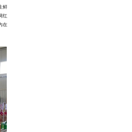
生鲜
网红
内在