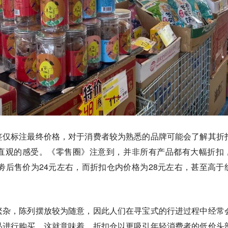
签仅标注最终价格，对于消费者较为熟悉的品牌可能会了解其折
直观的感受。《零售圈》注意到，并非所有产品都有大幅折扣
劵后售价为24元左右，而折扣仓内价格为28元左右，甚至高于
繁杂，陈列摆放较为随意，因此人们在寻宝式的行进过程中经常
品进行购买。这就意味着，
折扣仓以更吸引年轻消费者的低价头