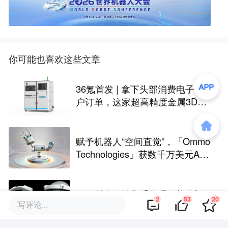
你可能也喜欢这些文章
36氪首发 | 拿下头部消费电子客
户订单，这家超高精度金属3D打
印公司完成Pre-A轮融资
赋予机器人“空间直觉”，「Ommo
Technologies」获数千万美元A轮
融资｜36氪首发
36氪首发 | 清华系物理AI基建初
2
53
20
写评论...
创再融数千万美元，数据设备进
入全球化规模交付