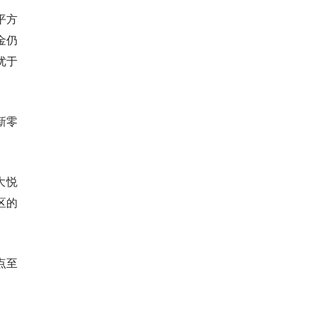
平方
金仍
优于
新零
大悦
区的
点至