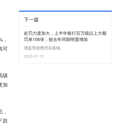
下一篇
。
处罚力度加大，上半年银行百万级以上大额
%，
罚单106张，较去年同期明显增加
强监管趋势仍在延续。
供可
2023-07-13
高级
更加
元，
下跌