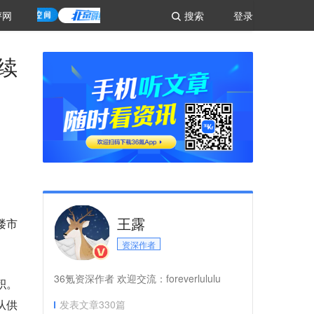
评网
搜索
登录
续
王露
楼市
资深作者
36氪资深作者 欢迎交流：foreverlululu
积。
从供
发表文章
330
篇