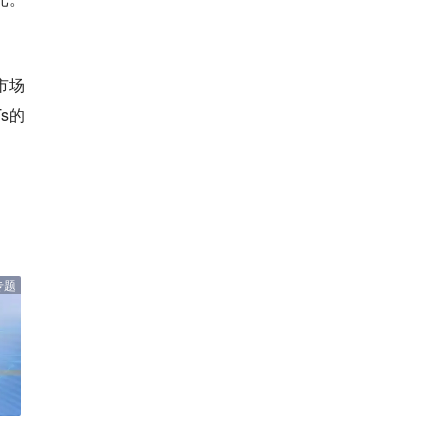
市场
s的
专题