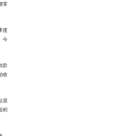
增零
季度
。今
动阶
拍收
业居
面积
光。