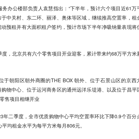
务办公楼部负责人袁慧指出：“下半年，预计六个项目近61万
布于中关村、东二环、丽泽、奥体等区域，继续推高空置率，租
启动预租并有大面积租户签约，预计市场下半年净吸纳量表现将
二季度，北京共有六个零售项目开业迎客，累计带来约68万平方米
于朝阳区朝外商圈的THE BOX 朝外、位于石景山区的京西
港购物中心、位于运河商务区的通州远洋乐堤港、以及位于昌平
的零售项目相继开业
23年二季度，全市优质购物中心平均空置率环比下降0.9个百分
心平均租金水平为每平方米每月806元。