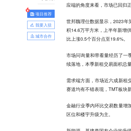
应端的角度来看，市场已回归
项目推荐
世邦魏理仕数据显示，2023
我要入驻
积14.6万平方米，上半年新
城市合作
比上涨0.5个百分点至19.6%。
市场问询量和带看量经历了一
续落地，本季新租交易面积总量
需求端方面，市场近六成新租
赛道均有不错表现，TMT板块
金融行业季内环比交易数量增
区位和楼宇升级为主。
新能源、基建类国有企业的升