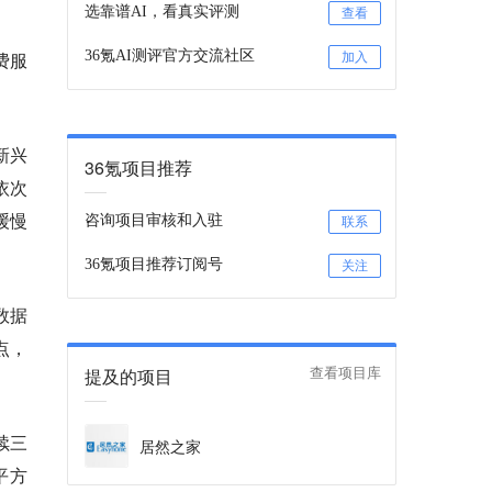
选靠谱AI，看真实评测
查看
费服
36氪AI测评官方交流社区
加入
新兴
36氪项目推荐
依次
缓慢
咨询项目审核和入驻
联系
36氪项目推荐订阅号
关注
数据
点，
提及的项目
查看项目库
续三
居然之家
平方