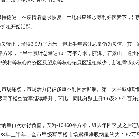
保持稳健；在疫情后需求恢复、土地供应释放等利好因素下，消
公扩租开始活跃。
负转正，录得3.9万平方米，但上半年累计总量仍为负值。其中
万平方米，上半年累计总量达10.1万平方米，丽泽、石景山、通州
中关村等核心商务区及望京等核心拓展区退租减少，新租需求亦
的市场痛点，市场活力仍被多重不利因素抑制。第一太平戴维斯
级写字楼空置率继续攀升，环比、同比分别上升1.5及2.5个百分
纳量再次录得负值，仅为-13460平方米，继去年四季度之后连
23年上半年，全市甲级写字楼市场累积净吸纳量约为-1.67万