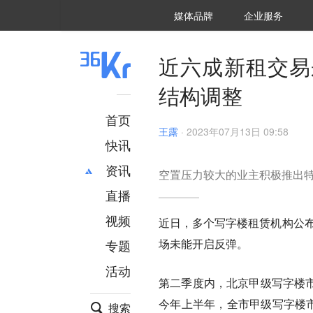
36氪Auto
数字时氪
企业号
未来消费
智能涌现
未来城市
启动Power on
媒体品牌
企业服务
企服点评
36氪出海
36氪研究院
潮生TIDE
36氪企服点评
36Kr研究院
36氪财经
职场bonus
36碳
后浪研究所
36Kr创新咨询
暗涌Waves
硬氪
氪睿研究院
近六成新租交易
结构调整
首页
王露
·
2023年07月13日 09:58
快讯
资讯
空置压力较大的业主积极推出
直播
最新
推荐
创投
财经
视频
近日，多个写字楼租赁机构公布
汽车
AI
场未能开启反弹。
专题
科技
项目推荐
活动
专精特新
安徽
第二季度内，北京甲级写字楼市
今年上半年，全市甲级写字楼市
搜索