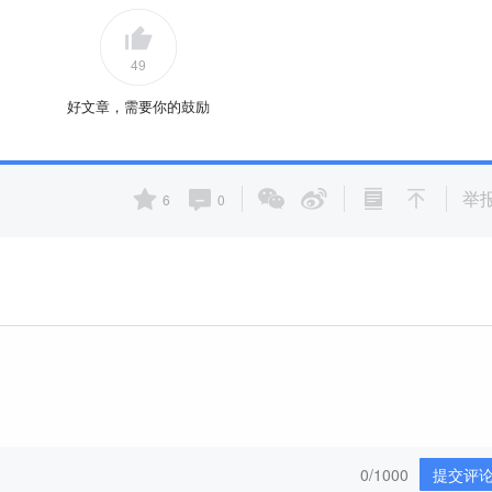
49
好文章，需要你的鼓励
举
6
0
0/1000
提交评