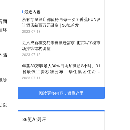
最近内容
所有存量酒店都值得再做一次？香蕉FUN设
赁面
计酒店获百万元融资 | 36氪首发
而环
2023-07-18
近六成新租交易来自搬迁需求 北京写字楼市
场持续结构调整
的陆
2023-07-13
年薪30万职场人30%日均加班超2小时、31
省最低工资标准公布、华住集团任命新
CEO| Offer留言板66期
2023-07-11
讯等
阅读更多内容，狠戳这里
动以
36氪AI测评