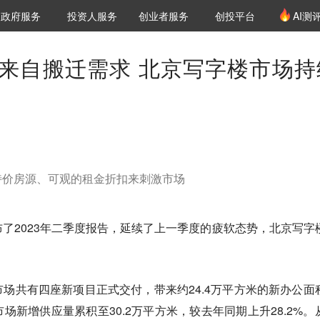
创投发布
项目推荐
核心服务
LP源计划
政府服务
投资人服务
创业者服务
创投平台
AI测
36氪Pro
VClub
VClub投资机构库
创投氪堂
城市之窗
投资机构职位推介
企业入驻
投资人认证
来自搬迁需求 北京写字楼市场持
特价房源、可观的租金折扣来刺激市场
了2023年二季度报告，延续了上一季度的疲软态势，北京写字
场共有四座新项目正式交付，带来约24.4万平方米的新办公面
场新增供应量累积至30.2万平方米，较去年同期上升28.2%。