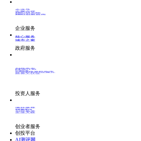
企业号
企服点评
36Kr研究院
36Kr创新咨询
企业服务
核心服务
城市之窗
政府服务
创投发布
LP源计划
VClub
VClub投资机构库
投资机构职位推介
投资人认证
投资人服务
项目推荐
36氪Pro
创投氪堂
企业入驻
创业者服务
创投平台
AI测评网