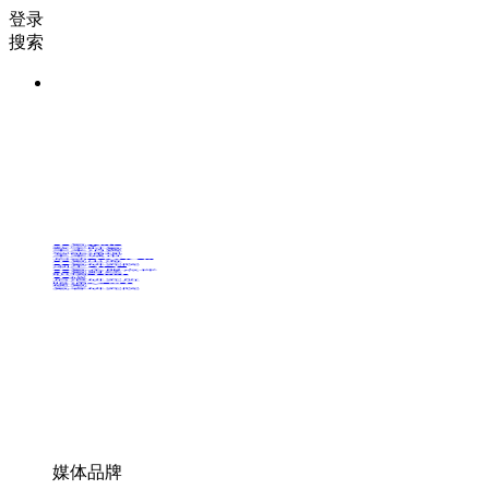
登录
搜索
36氪Auto
数字时氪
未来消费
智能涌现
未来城市
启动Power on
36氪出海
36氪研究院
潮生TIDE
36氪企服点评
36氪财经
职场bonus
36碳
后浪研究所
暗涌Waves
硬氪
氪睿研究院
媒体品牌