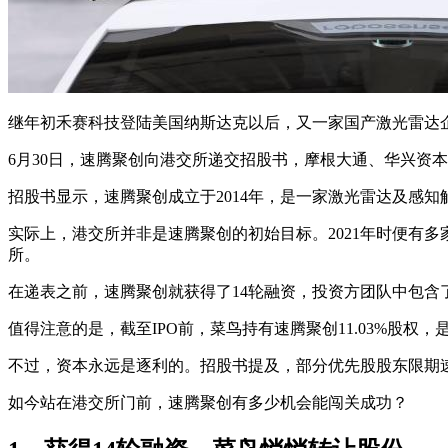
继年初禾赛科技登陆美国纳斯达克以后，又一家国产激光雷达
6月30日，速腾聚创向港交所递交招股书，摩根大通、华兴资
招股书显示，速腾聚创成立于2014年，是一家激光雷达及感
实际上，港交所并非是速腾聚创的初始目标。2021年时便有多
所。
在递表之前，速腾聚创就获得了14轮融资，投资方团队中包含
值得注意的是，截至IPO前，菜鸟持有速腾聚创11.03%股
不过，资本永远是逐利的。招股书提及，部分优先股股东限期速腾
如今站在港交所门前，速腾聚创有多少机会能闯关成功？