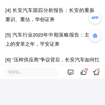
[4] 长安汽车跟踪分析报告：长安的重振、
重识、重估，华创证券
[5] 汽车行业2023年中期策略报告：主航道
上的变革之年，平安证券
[6] “压榨供应商”争议背后，长安汽车如何扛
过价格战？连线出行
16
2
写评论...
[7] 纠结的长安新能源战略：阿维塔、深蓝
变“干儿子”，再造“亲儿子”启源，经济观察
报