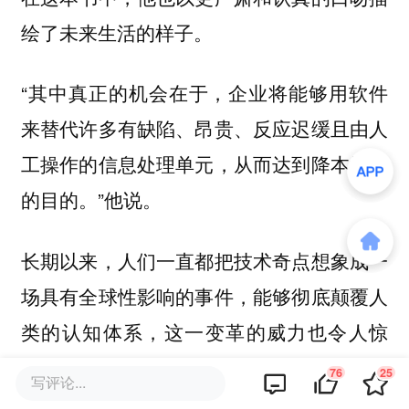
绘了未来生活的样子。
“其中真正的机会在于，企业将能够用软件
来替代许多有缺陷、昂贵、反应迟缓且由人
工操作的信息处理单元，从而达到降本增效
的目的。”他说。
长期以来，人们一直都把技术奇点想象成一
场具有全球性影响的事件，能够彻底颠覆人
类的认知体系，这一变革的威力也令人惊
叹。就目前来看，这种可能性依然存在。
76
25
写评论...