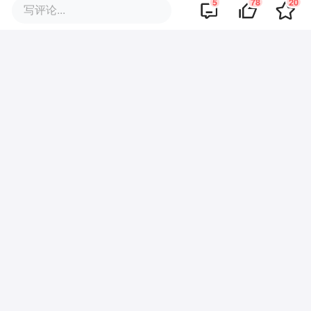
5
78
20
写评论...
*本文参考报告：《2023年中国披萨行业概
览》，首发于头豹科创网。
本文来自微信公众号
“头
豹”（ID:leadleopard）
，作者：头豹，36氪
经授权发布。
该文观点仅代表作者本人，36氪平台仅提供信息存储空间服务。
78