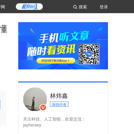
评网
搜索
登录
懂
林炜鑫
新锐作者
关注科技、人工智能，欢迎交流：
jayhersey