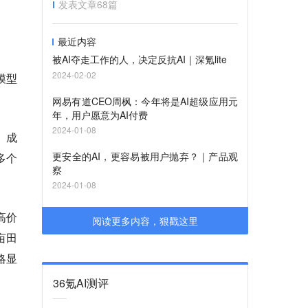
发表文章
68
篇
最近内容
被AI夺走工作的人，决定反抗AI｜深氪lite
2024-02-02
模型
网易有道CEO周枫：今年将是AI超级应用元
年，用户愿意为AI付费
2024-01-08
。成
更安全的AI，更容易被用户抛弃？｜产品观
多个
察
2024-01-08
高价
阅读更多内容，狠戳这里
亩田
略显
36氪AI测评