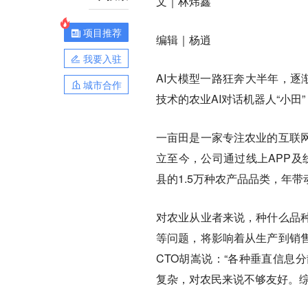
文｜林炜鑫
项目推荐
编辑｜杨逍
我要入驻
AI大模型一路狂奔大半年，逐
城市合作
技术的农业AI对话机器人“小
一亩田是一家专注农业的互联
立至今，公司通过线上APP及
县的1.5万种农产品品类，年带
对农业从业者来说，种什么品
等问题，将影响着从生产到销
CTO胡嵩说：“各种垂直信息
复杂，对农民来说不够友好。综