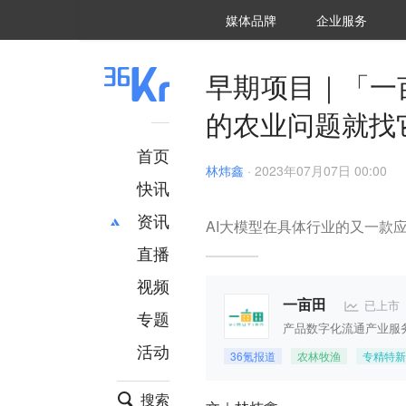
36氪Auto
数字时氪
企业号
未来消费
智能涌现
未来城市
启动Power on
媒体品牌
企业服务
企服点评
36氪出海
36氪研究院
潮生TIDE
36氪企服点评
36Kr研究院
36氪财经
职场bonus
36碳
后浪研究所
36Kr创新咨询
暗涌Waves
硬氪
氪睿研究院
早期项目｜「一
的农业问题就找
首页
林炜鑫
·
2023年07月07日 00:00
快讯
资讯
AI大模型在具体行业的又一款
直播
最新
推荐
创投
财经
视频
汽车
AI
已上市
一亩田
专题
科技
项目推荐
产品数字化流通产业服
活动
专精特新
安徽
36氪报道
农林牧渔
专精特新
搜索