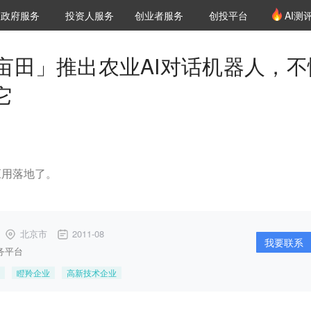
创投发布
项目推荐
核心服务
LP源计划
政府服务
投资人服务
创业者服务
创投平台
AI测
36氪Pro
VClub
VClub投资机构库
创投氪堂
城市之窗
投资机构职位推介
企业入驻
投资人认证
亩田」推出农业AI对话机器人，不
它
应用落地了。
北京市
2011-08
我要联系
务平台
瞪羚企业
高新技术企业