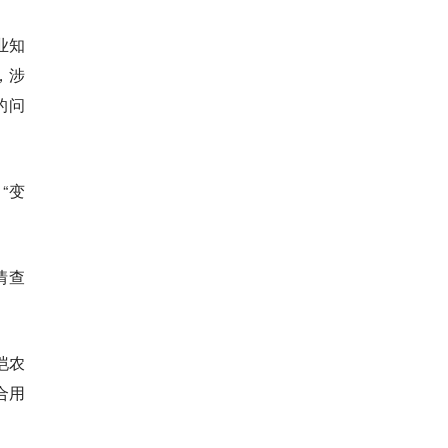
业知
，涉
的问
“变
情查
恺农
合用