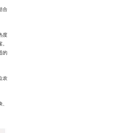
结合
热度
案。
适的
位农
快、