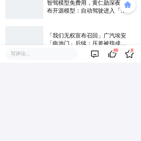
智驾模型免费用，黄仁勋深夜发
布开源模型：自动驾驶进入「安
卓时刻」
「我们无权宣布召回」广汽埃安
「电池门」后续：压差被指成拒
保「挡箭牌」，中创新航或面临
46
8
写评论...
巨额索赔
“车企牌”电池相继上车，不只是P
K宁德时代
涉及自动驾驶，强制性国家标准
正式发布
评论区