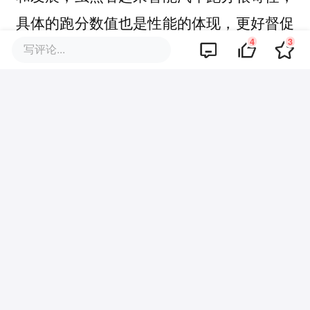
具体的跑分数值也是性能的体现，更好督促
4
3
厂商内卷，收益的仍然是消费者。
写评论...
不过我并不建议厂商过度纠结于车机性能，
一辆汽车的成本更应该倾注在底盘、内饰等
用料上，之后才考虑智能化。
智能手机可以
将重点放在处理性能上，这是手机作为计算
设备的核心，但汽车的核心是安全、舒适和
动力，这不是车机跑分能够决定的。
如果安兔兔Auto上架了，你会给自己的爱车
跑跑分吗？