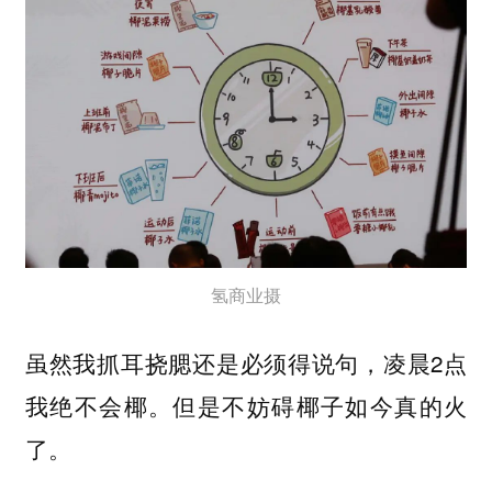
氢商业摄
虽然我抓耳挠腮还是必须得说句，凌晨2点
我绝不会椰。但是不妨碍椰子如今真的火
了。