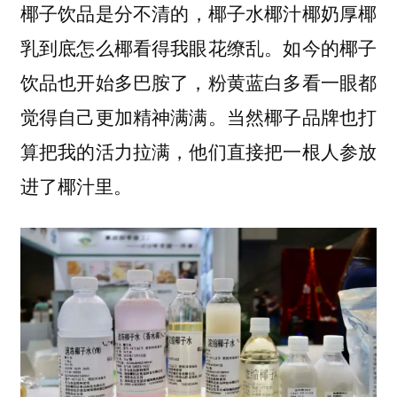
，椰子水椰汁椰奶厚椰
椰子饮品是分不清的
乳到底怎么椰看得我眼花缭乱。如今的椰子
饮品也开始多巴胺了，粉黄蓝白多看一眼都
觉得自己更加精神满满。当然椰子品牌也打
算把我的活力拉满，他们直接把一根人参放
进了椰汁里。