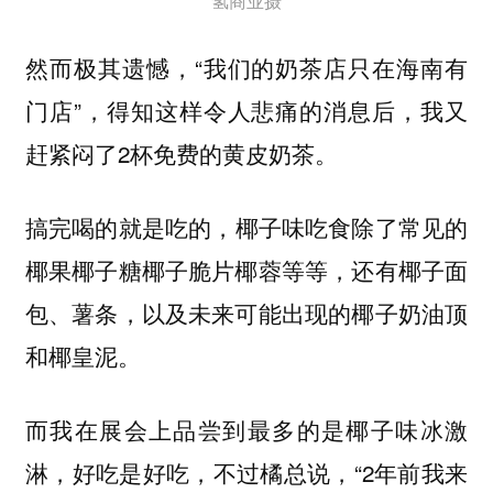
氢商业摄
然而极其遗憾，“我们的奶茶店只在海南有
门店”，得知这样令人悲痛的消息后，我又
赶紧闷了2杯免费的黄皮奶茶。
，椰子味吃食除了常见的
搞完喝的就是吃的
椰果椰子糖椰子脆片椰蓉等等，还有椰子面
包、薯条，以及未来可能出现的椰子奶油顶
和椰皇泥。
而我在展会上品尝到最多的是椰子味冰激
淋，好吃是好吃，不过橘总说，“2年前我来