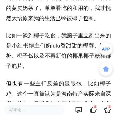
的黄皮奶茶了。单单看吃的和用的，我才恍
然大悟原来我的生活已经被椰子包围。
比如一谈到
，我脑子里立刻出来的
椰子吃食
是小红书博主们奶fufu香甜甜的椰蓉、清凉
补、椰子饭以及不再新鲜的椰果椰子糖和椰
子脆片。
但也有一些主打反差的显眼包，比如
椰子
。这个一直被认为是海南特产实际来自深
鸡
圳的美食，最近几年真正走到了北方。在北
5
3
写评论...
京，几乎每一个大型商场都有一个兜售椰子