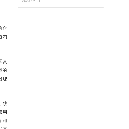
2023-06-21
的企
道内
国复
品的
出现
，致
根用
务和