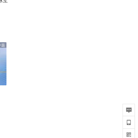
球互
专题