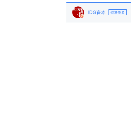
IDG资本
特邀作者
参与评论
评论千万条，友善第一条
登录
后参与讨论