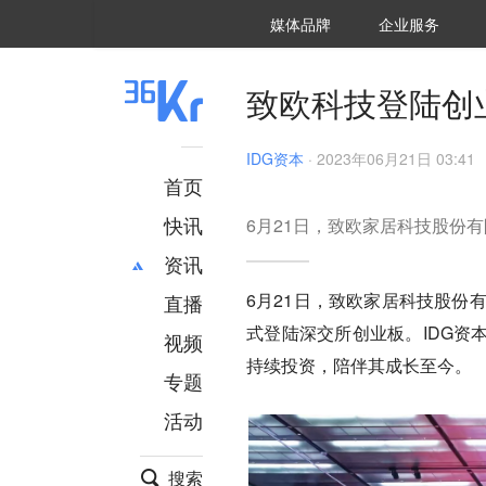
36氪Auto
数字时氪
企业号
未来消费
智能涌现
未来城市
启动Power on
媒体品牌
企业服务
企服点评
36氪出海
36氪研究院
潮生TIDE
36氪企服点评
36Kr研究院
36氪财经
职场bonus
36碳
后浪研究所
36Kr创新咨询
暗涌Waves
硬氪
氪睿研究院
致欧科技登陆创业
IDG资本
·
2023年06月21日 03:41
首页
快讯
6月21日，致欧家居科技股份有
资讯
6月21日，致欧家居科技股份有限
直播
最新
推荐
式登陆深交所创业板。IDG资
创投
财经
视频
汽车
AI
持续投资，陪伴其成长至今。
专题
科技
项目推荐
活动
专精特新
安徽
搜索