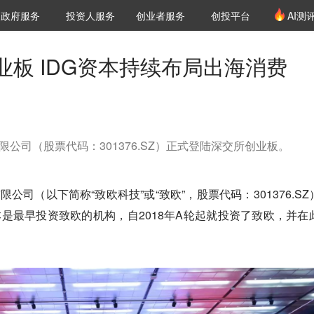
创投发布
项目推荐
核心服务
LP源计划
政府服务
投资人服务
创业者服务
创投平台
AI测
36氪Pro
VClub
VClub投资机构库
创投氪堂
城市之窗
投资机构职位推介
企业入驻
投资人认证
板 IDG资本持续布局出海消费
限公司（股票代码：301376.SZ）正式登陆深交所创业板。
公司（以下简称“致欧科技”或“致欧”，股票代码：301376.SZ
本是最早投资致欧的机构，自2018年A轮起就投资了致欧，并在