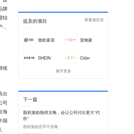
品牌
理结
提及的项目
查看项目库
户，
致欧家居
宠物家
SHEIN
Cider
持续
展开更多
具出
下一篇
公司
在海
股权激励拖得太晚，会让公司付出更大“代
价”
中国
股权激励宜早不宜晚
用。