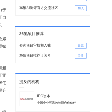
36氪AI测评官方交流社区
加入
力于
于自
等。
36氪项目推荐
欧累
展赋
咨询项目审核和入驻
联系
36氪项目推荐订阅号
关注
有超
于亚
提及的机构
5亿
提升
IDG资本
中国企业可靠的长期合作伙伴
、设