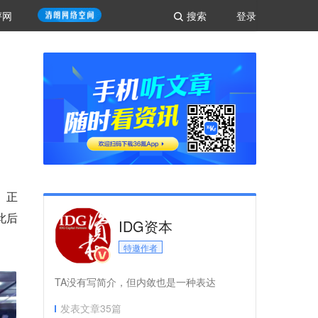
评网
搜索
登录
）正
此后
IDG资本
特邀作者
TA没有写简介，但内敛也是一种表达
发表文章
35
篇