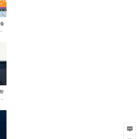
设备
获
帮
项