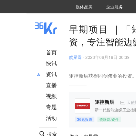
36氪Auto
数字时氪
企业号
未来消费
智能涌现
未来城市
启动Power on
媒体品牌
企业服务
企服点评
36氪出海
36氪研究院
潮生TIDE
36氪企服点评
36Kr研究院
36氪财经
职场bonus
36碳
后浪研究所
36Kr创新咨询
暗涌Waves
硬氪
氪睿研究院
早期项目 ｜「
资，专注智能边
首页
虞景霖
·
2023年06月16日 00:39
快讯
资讯
矩控新辰获得同创伟业的投资
直播
最新
推荐
创投
财经
视频
汽车
AI
天使
矩控新辰
专题
科技
项目推荐
新一代智能边缘工业控
活动
专精特新
安徽
36氪报道
物联网/硬件
搜索