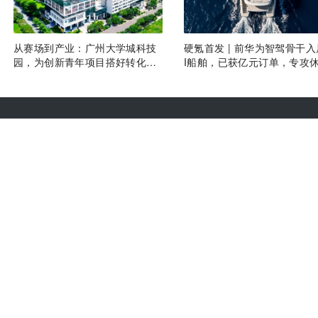
从赛场到产业：广州大学城科技
硬氪首发 | 前华为智驾骨干入
园，为创新青年项目搭好转化沃
I船舶，已获亿元订单，专攻
土
艇
热门推荐
合作伙伴
热门资讯
热门产品
文章标签
快讯标签
计算与安全服务 违法和不良信息、未成年人保护举报电话：010-89650707 举报邮箱：ju