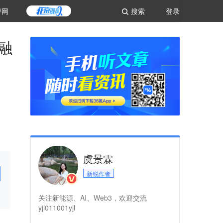
评网
搜索
登录
融
虞景霖
新锐作者
关注新能源、AI、Web3，欢迎交流
yjl011001yjl