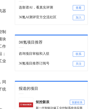
选靠谱AI，看真实评测
查看
机器
36氪AI测评官方交流社区
加入
控制
模块
36氪项目推荐
工作
站；
咨询项目审核和入驻
联系
于工业
36氪项目推荐订阅号
关注
，同
报道的项目
了统
我要联系
矩控新辰
新一代智能边缘工业控制系统供应商