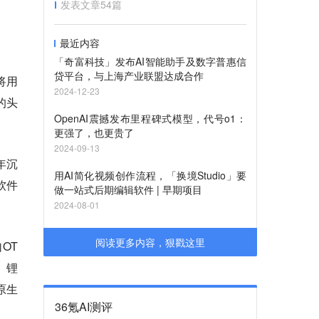
发表文章
54
篇
最近内容
「奇富科技」发布AI智能助手及数字普惠信
贷平台，与上海产业联盟达成合作
将用
2024-12-23
的头
OpenAI震撼发布里程碑式模型，代号o1：
更强了，也更贵了
2024-09-13
年沉
用AI简化视频创作流程，「换境Studio」要
软件
做一站式后期编辑软件 | 早期项目
2024-08-01
阅读更多内容，狠戳这里
OT
、锂
原生
36氪AI测评