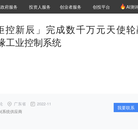
创投发布
项目推荐
核心服务
LP源计划
政府服务
投资人服务
创业者服务
创投平台
AI测
36氪Pro
VClub
VClub投资机构库
创投氪堂
城市之窗
投资机构职位推介
企业入驻
投资人认证
矩控新辰」完成数千万元天使轮
缘工业控制系统
。
轮
广东省
2022-11
我要联系
制系统供应商