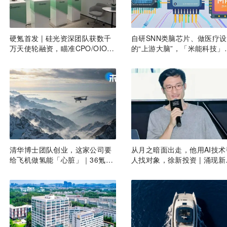
硬氪首发 | 硅光资深团队获数千
自研SNN类脑芯片、做医疗
万天使轮融资，瞄准CPO/OIO下
的“上游大脑”，「米能科技」
一代光互连解决方案
数千万元融资｜36氪首发
清华博士团队创业，这家公司要
从月之暗面出走，他用AI技术
给飞机做氢能「心脏」｜36氪首
人找对象，徐新投资 | 涌现新
发
目