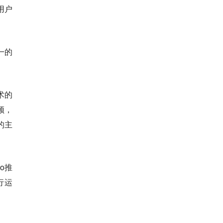
用户
一的
术的
频，
的主
o推
行运