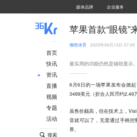
36氪Auto
数字时氪
企业号
未来消费
智能涌现
未来城市
启动Power on
媒体品牌
企业服务
企服点评
36氪出海
36氪研究院
潮生TIDE
36氪企服点评
36Kr研究院
36氪财经
职场bonus
36碳
后浪研究所
36Kr创新咨询
暗涌Waves
硬氪
氪睿研究院
苹果首款“眼镜”
懒熊体育
·
2023年06月13日 07:00
首页
快讯
最实用的功能仍然是辅助显示
资讯
6月6日的一场苹果发布会掀起一阵风浪
直播
最新
推荐
3499美元（折合人民币约2.
创投
财经
视频
汽车
AI
专题
虽售价颇高，但在技术上，Visio
科技
项目推荐
活动
专精特新
安徽
音就可以了，无需通过手柄控制
界。
搜索