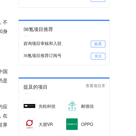
，不
36氪项目推荐
和身
咨询项目审核和入驻
联系
36氪项目推荐订阅号
关注
中国
备仍是
提及的项目
查看项目库
光粒科技
耐德佳
的应
，在
大朋VR
OPPO
世界