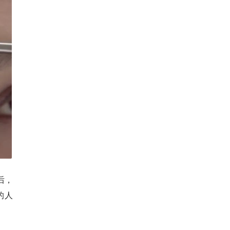
后，
的人