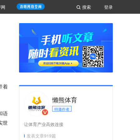
评网
搜索
登录
显带着
懒熊体育
特邀作者
和语
实世
让体育产业高效连接
发表文章
919
篇