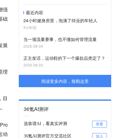
增强
最近内容
基础
24小时健身房里，泡满了待业的年轻人
9小时前
当一项流量赛事，也不懂如何管理流量
发展
2026-08-04
正主发话，运动鞋的下一个爆款品类定了？
2026-08-03
原理
阅读更多内容，狠戳这里
，目
视。
36氪AI测评
ro
选靠谱AI，看真实评测
查看
运动
36氪AI测评官方交流社区
加入