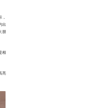
。
示，
的出
大朋
是相
高亮