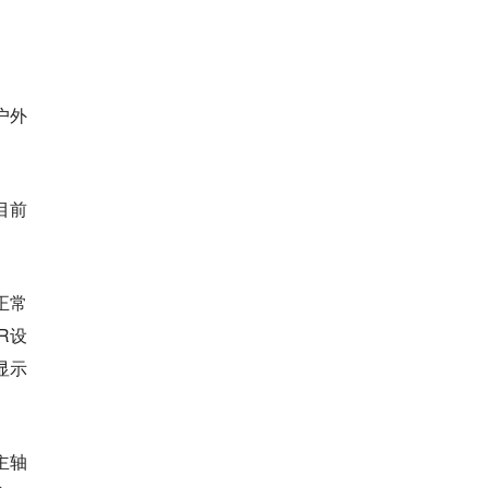
户外
目前
正常
R设
显示
主轴