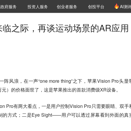
创投发布
项目推荐
核心服务
LP源计划
政府服务
投资人服务
创业者服务
创投平台
AI测
36氪Pro
VClub
VClub投资机构库
创投氪堂
城市之窗
投资机构职位推介
企业入驻
投资人认证
来临之际，再谈运动场景的AR应用
。
，在一声“one more thing”之下，苹果Vision Pro头
49万元）的价格面世了，这是苹果推出的首款消费级XR设备。
n Pro有两大看点，一是用户控制Vision Pro只需要眼睛、双手
的方式；二是Eye Sight——用户可以透过屏幕看到外面的真