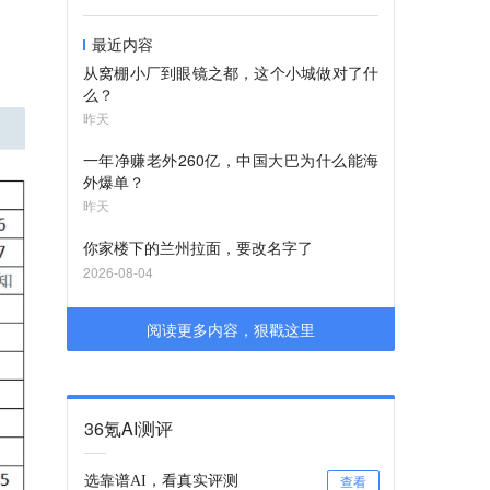
最近内容
从窝棚小厂到眼镜之都，这个小城做对了什
么？
昨天
一年净赚老外260亿，中国大巴为什么能海
外爆单？
昨天
你家楼下的兰州拉面，要改名字了
2026-08-04
阅读更多内容，狠戳这里
36氪AI测评
选靠谱AI，看真实评测
查看