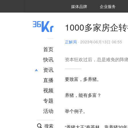
36氪Auto
数字时氪
企业号
未来消费
智能涌现
未来城市
启动Power on
媒体品牌
企业服务
企服点评
36氪出海
36氪研究院
潮生TIDE
36氪企服点评
36Kr研究院
36氪财经
职场bonus
36碳
后浪研究所
36Kr创新咨询
暗涌Waves
硬氪
氪睿研究院
1000多家房企
正解局
·
2023年06月13日 06:55
首页
快讯
资本狂欢过后，总是难免的阵
资讯
要致富，多养猪。
直播
最新
推荐
创投
财经
视频
养猪，能有多富？
汽车
AI
专题
科技
项目推荐
活动
举个例子。
专精特新
安徽
搜索
“养猪大王”秦英林，靠养猪30