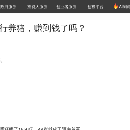
创投发布
项目推荐
核心服务
LP源计划
政府服务
投资人服务
创业者服务
创投平台
AI测
36氪Pro
VClub
VClub投资机构库
创投氪堂
城市之窗
投资机构职位推介
企业入驻
投资人认证
转行养猪，赚到钱了吗？
痛。
年间狂赚了1850亿，49岁就成了河南首富。