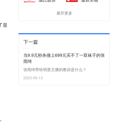
展开更多
了皇
下一篇
当9.9元秒杀撞上699元买不了一双袜子的张
雨绮
张雨绮带给明星主播的教训是什么？
2023-06-13
。