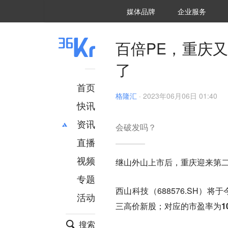
36氪Auto
数字时氪
企业号
未来消费
智能涌现
未来城市
启动Power on
媒体品牌
企业服务
企服点评
36氪出海
36氪研究院
潮生TIDE
36氪企服点评
36Kr研究院
36氪财经
职场bonus
36碳
后浪研究所
36Kr创新咨询
暗涌Waves
硬氪
氪睿研究院
百倍PE，重庆
了
首页
格隆汇
·
2023年06月06日 01:40
快讯
资讯
会破发吗？
直播
最新
推荐
创投
财经
视频
继山外山上市后，重庆迎来第
汽车
AI
专题
科技
项目推荐
西山科技（688576.SH）将
活动
专精特新
安徽
三高价新股
；对应的
市盈率为10
搜索