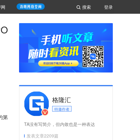
评网
搜索
登录
O
格隆汇
特邀作者
的第
TA没有写简介，但内敛也是一种表达
发表文章
2209
篇