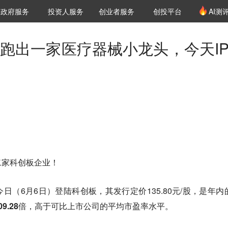
创投发布
项目推荐
核心服务
LP源计划
政府服务
投资人服务
创业者服务
创投平台
AI测
36氪Pro
VClub
VClub投资机构库
创投氪堂
城市之窗
投资机构职位推介
企业入驻
投资人认证
又跑出一家医疗器械小龙头，今天IP
二家科创板企业！
于今日（6月6日）登陆科创板，其发行定价135.80元/股，是
年内
9.28倍
，高于可比上市公司的平均市盈率水平。