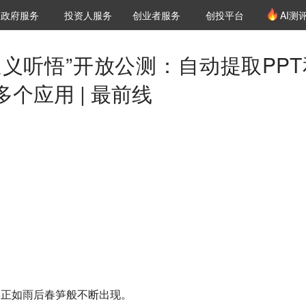
创投发布
项目推荐
核心服务
LP源计划
政府服务
投资人服务
创业者服务
创投平台
AI测
36氪Pro
VClub
VClub投资机构库
创投氪堂
城市之窗
投资机构职位推介
企业入驻
投资人认证
通义听悟”开放公测：自动提取PPT
个应用 | 最前线
！
应用正如雨后春笋般不断出现。