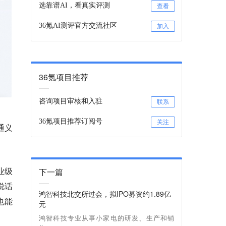
选靠谱AI，看真实评测
查看
36氪AI测评官方交流社区
加入
36氪项目推荐
咨询项目审核和入驻
联系
36氪项目推荐订阅号
关注
通义
业级
下一篇
说话
鸿智科技北交所过会，拟IPO募资约1.89亿
也能
元
鸿智科技专业从事小家电的研发、生产和销