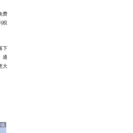
免费
利权
落下
。通
更大
专题