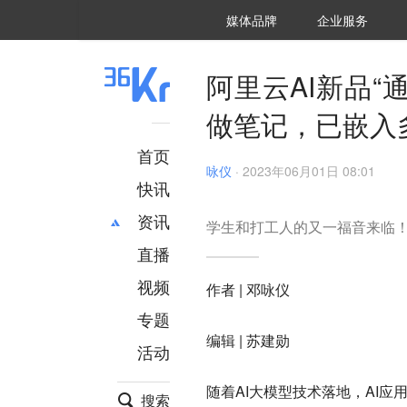
36氪Auto
数字时氪
企业号
未来消费
智能涌现
未来城市
启动Power on
媒体品牌
企业服务
企服点评
36氪出海
36氪研究院
潮生TIDE
36氪企服点评
36Kr研究院
36氪财经
职场bonus
36碳
后浪研究所
36Kr创新咨询
暗涌Waves
硬氪
氪睿研究院
阿里云AI新品“
做笔记，已嵌入多
首页
咏仪
·
2023年06月01日 08:01
快讯
资讯
学生和打工人的又一福音来临
直播
最新
推荐
创投
财经
视频
作者 | 邓咏仪
汽车
AI
专题
科技
项目推荐
编辑 | 苏建勋
活动
专精特新
安徽
随着AI大模型技术落地，AI
搜索