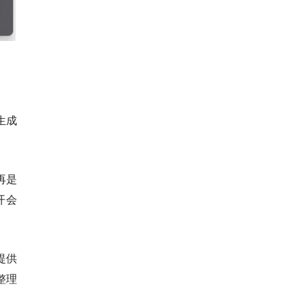
生成
再是
开会
提供
整理