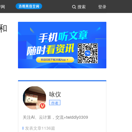
评网
搜索
登录
和
咏仪
作者
关注AI、云计算，交流+twiddly0309
发表文章
1136
篇