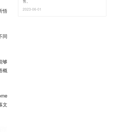
售。
2023-06-01
听悟
不同
能够
悟概
me
幕文