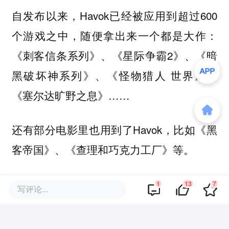
自发布以来，Havok已经被应用到超过600
个游戏之中，随便拿出来一个都是大作：
《刺客信条系列》、《星际争霸2》、《暗
黑破坏神系列》、《怪物猎人 世界》、
《塞尔达旷野之息》……
还有部分电影里也用到了Havok，比如《黑
客帝国》、《查理和巧克力工厂》等。
整个Havok包含多个组件，比如对布料的仿
1
13
7
写评论...
真、AI系统和物理系统。