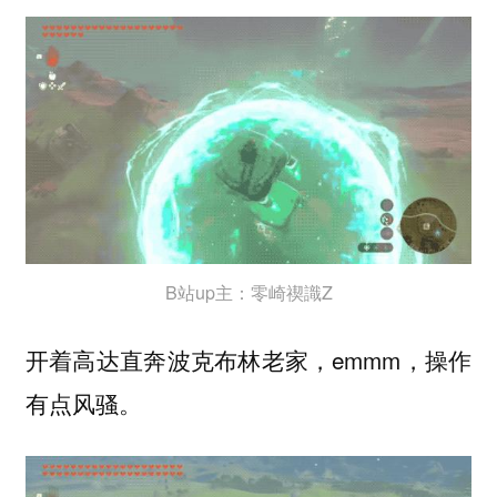
B站up主：零崎禊識Z
开着
直奔波克布林老家，emmm，操作
高达
有点风骚。