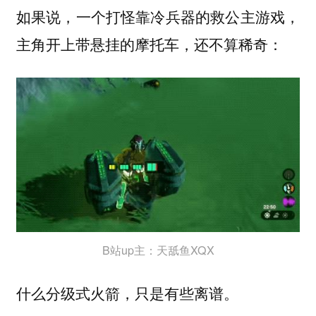
如果说，一个打怪靠冷兵器的救公主游戏，
主角开上
，还不算稀奇：
带悬挂的摩托车
B站up主：天舐鱼XQX
什么
，只是有些离谱。
分级式火箭