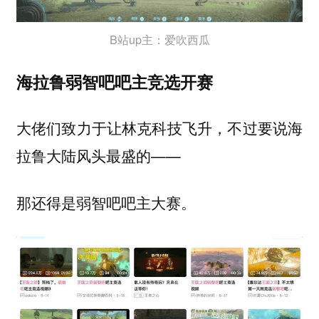
B站up主：爱吹西瓜
海拉鲁弱智吧吧主竞选开赛
大佬们致力于让林克科技飞升，不过要说海
拉鲁大陆风头最盛的——
那还得是
。
弱智吧吧主大赛