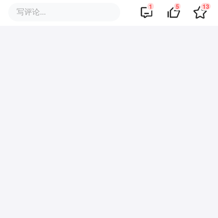
1
5
13
写评论...
美团，正在退到AI身后
AI 砍掉的第一批大厂人：高薪，
高绩效，高P｜深氪
王兴兴，离上市又近一步
美团发布「零英伟达」万亿大模
型，「国芯+国模」彻底跑通了？
美团股东会，王兴坦然“回应一