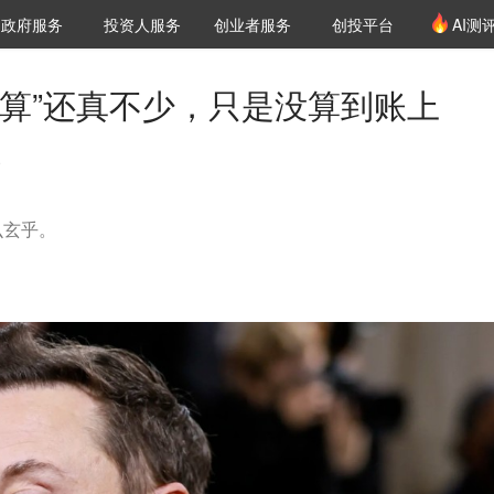
创投发布
项目推荐
核心服务
LP源计划
政府服务
投资人服务
创业者服务
创投平台
AI测
36氪Pro
VClub
VClub投资机构库
创投氪堂
城市之窗
投资机构职位推介
企业入驻
投资人认证
预算”还真不少，只是没算到账上
5
么玄乎。