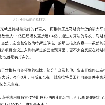
入驻推特总部的马斯克
斯克就是特斯拉最好的代言人，而推特正是马斯克带货的最大平
数量从1.1亿已经增长至接近1.4亿，通过对算法的修改，马斯
。当然，这也包含他为特斯拉做推广的那些推文内容——虽然购
很多项目也没进入到特斯拉的营销预算里，更不太会反应在特斯
放”也都是实打实的。
出于对推特内容环境的担忧，部分车企及其他广告主开始停止在
入大减。今年3月，马斯克也在一封给推特员工的内部邮件中表
0亿美元左右。
应手地用推特宣传特斯拉和他的其他公司，但代价是先缩水了2
销”活动的代价，也算是不小了。