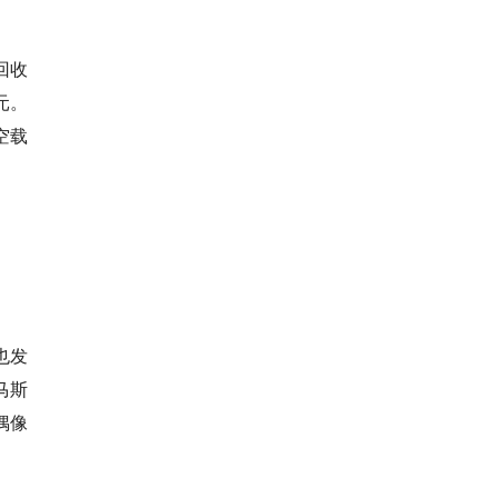
回收
元。
空载
。
也发
马斯
偶像