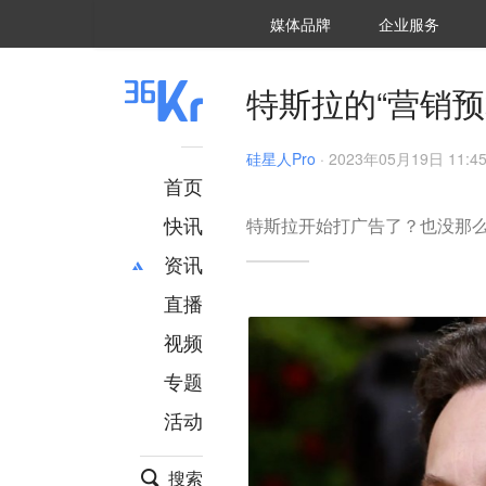
36氪Auto
数字时氪
企业号
未来消费
智能涌现
未来城市
启动Power on
媒体品牌
企业服务
企服点评
36氪出海
36氪研究院
潮生TIDE
36氪企服点评
36Kr研究院
36氪财经
职场bonus
36碳
后浪研究所
36Kr创新咨询
暗涌Waves
硬氪
氪睿研究院
特斯拉的“营销
硅星人Pro
·
2023年05月19日 11:4
首页
快讯
特斯拉开始打广告了？也没那
资讯
直播
最新
推荐
创投
财经
视频
汽车
AI
专题
科技
项目推荐
活动
专精特新
安徽
搜索