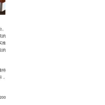
台。
克的
买推
拉的
推特
示，
00