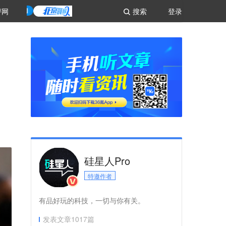
评网
搜索
登录
硅星人Pro
特邀作者
有品好玩的科技，一切与你有关。
发表文章
1017
篇