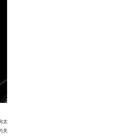
响太
的关