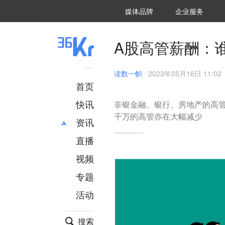
36氪Auto
数字时氪
企业号
未来消费
智能涌现
未来城市
启动Power on
媒体品牌
企业服务
企服点评
36氪出海
36氪研究院
潮生TIDE
36氪企服点评
36Kr研究院
36氪财经
职场bonus
36碳
后浪研究所
36Kr创新咨询
暗涌Waves
硬氪
氪睿研究院
A股高管薪酬：
读数一帜
·
2023年05月16日 11:02
首页
快讯
非银金融、银行、房地产的高
千万的高管亦在大幅减少
资讯
直播
最新
推荐
创投
财经
视频
汽车
AI
专题
科技
项目推荐
活动
专精特新
安徽
搜索