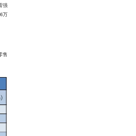
雷强
6万
零售