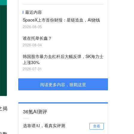
最近内容
SpaceX上市首份财报：星链造血，AI烧钱
2026-08-05
谁在托举长鑫？
2026-08-04
韩国股市暴力去杠杆后大幅反弹，SK海力士
上涨30%
2026-07-31
阅读更多内容，狠戳这里
之揭
36氪AI测评
选靠谱AI，看真实评测
查看
位数