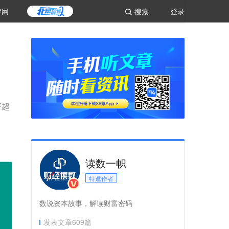
评网
搜索
登录
薪超
读数一帜
特邀作者
数说资本故事，解读财富密码
发表文章
609
篇