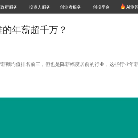
创投发布
项目推荐
核心服务
LP源计划
政府服务
投资人服务
创业者服务
创投平台
AI测
36氪Pro
VClub
VClub投资机构库
创投氪堂
城市之窗
投资机构职位推介
企业入驻
投资人认证
谁的年薪超千万？
管薪酬均值排名前三，但也是降薪幅度居前的行业，这些行业年