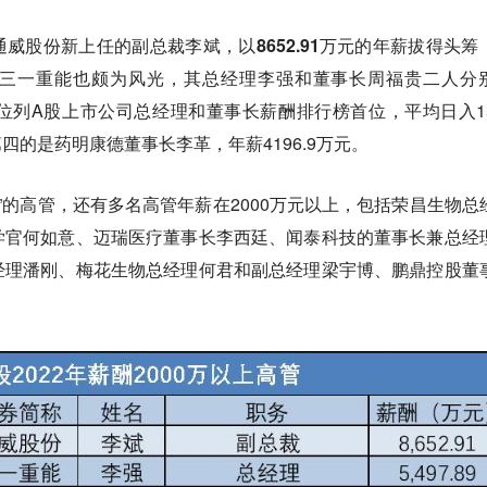
通威股份新上任的副总裁李斌，以8652.91万元的年薪拔得头筹
三一重能也颇为风光，其总经理李强和董事长周福贵二人分
61万元，位列A股上市公司总经理和董事长薪酬排行榜首位，平均日入1
第四的是药明康德董事长李革，年薪4196.9万元。
别”的高管，还有多名高管年薪在2000万元以上，包括荣昌生物总
学官何如意、迈瑞医疗董事长李西廷、闻泰科技的董事长兼总经
经理潘刚、梅花生物总经理何君和副总经理梁宇博、鹏鼎控股董