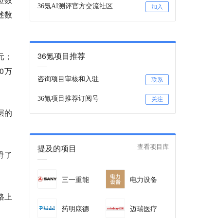
36氪AI测评官方交流社区
加入
述数
36氪项目推荐
元；
0万
咨询项目审核和入驻
联系
36氪项目推荐订阅号
关注
层的
提及的项目
查看项目库
滑了
三一重能
电力设备
格上
药明康德
迈瑞医疗