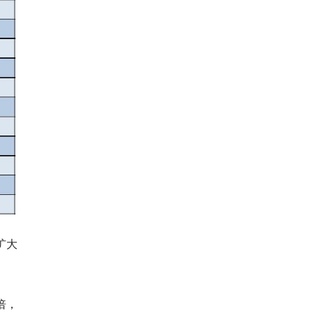
扩大
倍，