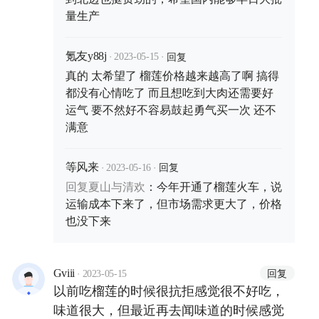
量生产
·
·
回复
氪友y88j
2023-05-15
真的 太希望了 榴莲价格越来越高了啊 搞得
都没有心情吃了 而且想吃到大肉还需要好
运气 要不然好不容易鼓起勇气买一次 还不
满意
·
·
回复
等风来
2023-05-16
回复
夏山与清欢
：
今年开通了榴莲火车，说
运输成本下来了，但市场需求更大了，价格
也没下来
·
回复
Gviii
2023-05-15
以前吃榴莲的时候很抗拒感觉很不好吃，
味道很大，但最近再去闻味道的时候感觉