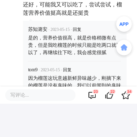
还好，可能我又可以吃了，尝试尝试，榴
莲营养价值挺高就是还挺贵
·
·
回复
苏知潞安
2023-05-15
是的，营养价值很高，就是价格稍微有点
贵，但是我吃榴莲的时候只能是吃两口就可
以了，再继续往下吃，我会感觉很腻
·
·
回复
tom9
2023-05-15
因为榴莲这玩意越新鲜异味越少，刚摘下来
的榴莲是没有臭味的，我们以前闻到的臭味
23
22
34
是因为腐烂，是蛋白质的味道，现在运输与
写评论...
保存技术跟上来了，榴莲的腐败周期变短，
所以异味变少了，自然就好吃多了
·
回复
猫草.
2023-05-16
榴莲真的蛮贵的，尤其是在西北地区，运