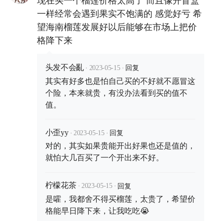
一样经常会遇到果实不饱满的 感觉好亏 希
望海南榴莲发展好以后能够在市场上把价
格降下来
·
·
回复
头发不会亂
2023-05-15
其实有好多也是怕自己买的不好就不愿冒这
个险，本来就贵，有没办法看到买的值不
值。
·
·
回复
小歪yy
2023-05-15
对的，其实如果贵能开出好果也还是值的，
就怕大几百买了一个开出来不好。
·
·
回复
柠檬花茶
2023-05-15
是嚯，我都舍不得买榴莲，太贵了，希望价
格能早日降下来，让我吃吃😭