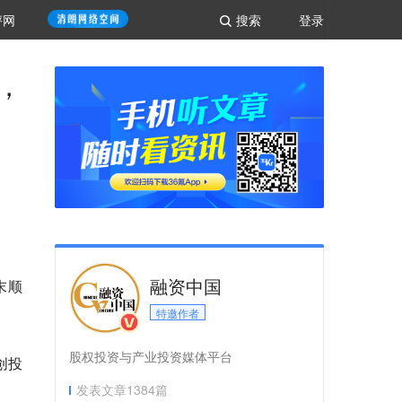
评网
搜索
登录
，
融资中国
末顺
特邀作者
股权投资与产业投资媒体平台
创投
发表文章
1384
篇