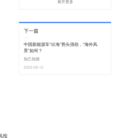
展开更多
下一篇
中国新能源车“出海”势头强劲，“海外风
景”如何？
知己知彼
2023-05-12
风投