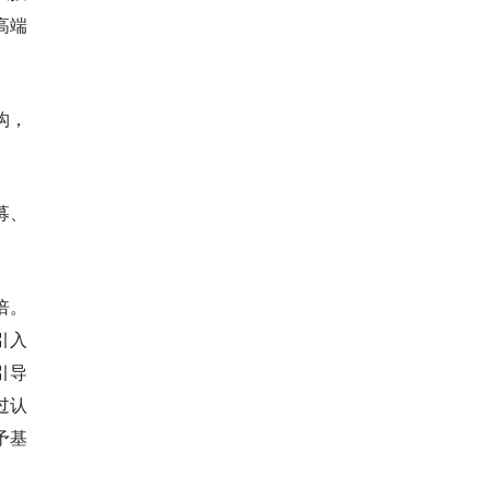
高端
构，
募、
倍。
引入
引导
过认
予基