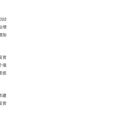
22
业增
增加
投资
个项
要抓
市建
投资