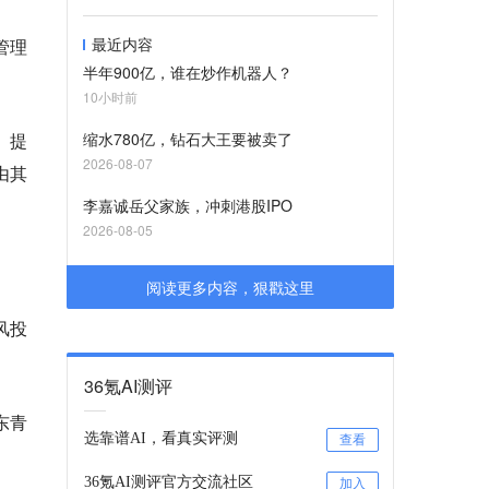
最近内容
管理
半年900亿，谁在炒作机器人？
10小时前
》提
缩水780亿，钻石大王要被卖了
2026-08-07
由其
李嘉诚岳父家族，冲刺港股IPO
2026-08-05
阅读更多内容，狠戳这里
风投
36氪AI测评
东青
选靠谱AI，看真实评测
查看
36氪AI测评官方交流社区
加入