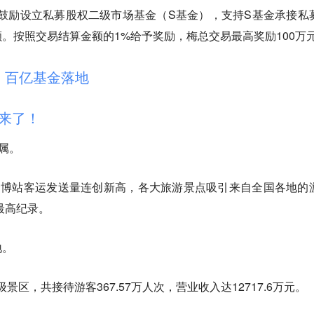
鼓励设立私募股权二级市场基金（S基金），支持S基金承接私
。按照交易结算金额的1%给予奖励，梅总交易最高奖励100万
，百亿基金落地
都来了！
莫属。
淄博站客运发送量连创新高，各大旅游景点吸引来自全国各地的
的最高纪录。
地。
级景区，共接待游客367.57万人次，营业收入达12717.6万元。