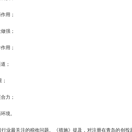
招商作用；
做大做强；
引导作用；
退出渠道；
”并重；
发展合力；
营商环境。
投行业最关注的税收问题。《措施》提及，对注册在青岛的创投