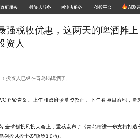
创投发布
项目推荐
核心服务
LP源计划
政府服务
投资人服务
创业者服务
创投平台
AI测
36氪Pro
VClub
VClub投资机构库
创投氪堂
城市之窗
投资机构职位推介
企业入驻
投资人认证
最强税收优惠，这两天的啤酒摊上
投资人
？！投资人已经在青岛喝啤酒了。
头部VC齐聚青岛。上午和政府谈募资招商、下午看项目落地，周
。
青岛·全球创投风投大会上，重磅发布了《青岛市进一步支持打造
岛创投风投十条”政策3.0版)。