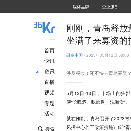
36氪Auto
数字时氪
企业号
未来消费
智能涌现
未来城市
启动Power on
媒体品牌
企业服务
企服点评
36氪出海
36氪研究院
潮生TIDE
36氪企服点评
36Kr研究院
36氪财经
职场bonus
36碳
后浪研究所
36Kr创新咨询
暗涌Waves
硬氪
氪睿研究院
刚刚，青岛释放
坐满了来募资的
首页
融资中国
·
2023年05月12日 08:06
快讯
资讯
​涉及税收！还不快去青岛募资
直播
最新
推荐
创投
财经
视频
5月12日-13日，市场上的
汽车
AI
便“哈啤酒、吃蛤蜊、洗海澡”
专题
科技
项目推荐
活动
专精特新
安徽
就在刚刚，青岛召开了2023
风投中心若干政策措施》(即“青
搜索