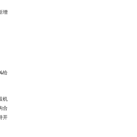
新增
%给
投机
构合
持开