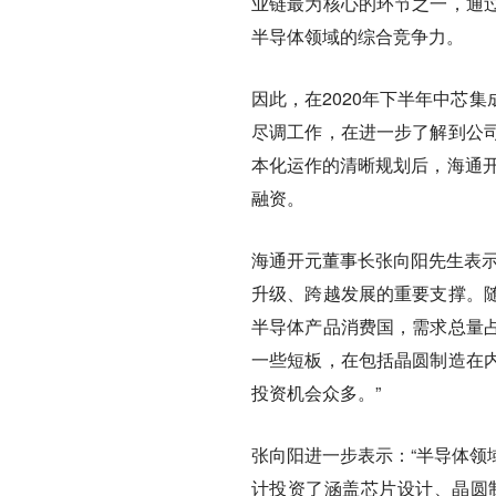
业链最为核心的环节之一，通
半导体领域的综合竞争力。
因此，在2020年下半年中芯
尽调工作，在进一步了解到公
本化运作的清晰规划后，海通开
融资。
海通开元董事长张向阳先生表示
升级、跨越发展的重要支撑。
半导体产品消费国，需求总量
一些短板，在包括晶圆制造在
投资机会众多。”
张向阳进一步表示：“半导体领
计投资了涵盖芯片设计、晶圆