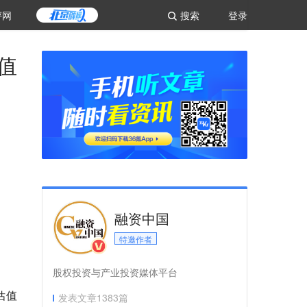
评网
搜索
登录
值
融资中国
特邀作者
股权投资与产业投资媒体平台
估值
发表文章
1383
篇