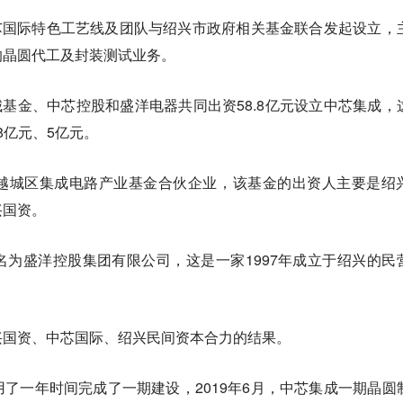
中芯国际特色工艺线及团队与绍兴市政府相关基金联合发起设立，
的晶圆代工及封装测试业务。
越城基金、中芯控股和盛洋电器共同出资58.8亿元设立中芯集成，
8亿元、5亿元。
越城区集成电路产业基金合伙企业，该基金的出资人主要是绍
兴国资。
为盛洋控股集团有限公司，这是一家1997年成立于绍兴的民
兴国资、中芯国际、绍兴民间资本合力的结果。
了一年时间完成了一期建设，2019年6月，中芯集成一期晶圆