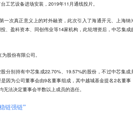
台工艺设备进场安装，2019年11月通线投片。
成了第一次真正意义上的对外融资，此次引入了海通开元、上海纳
创投、盈科资本、同创伟业等14家机构，此轮增资后，中芯集成
设立为股份有限公司。
股分别持有中芯集成22.70%、19.57%的股份，不过中芯集成
是因为公司董事会由9名董事组成，其中越城基金提名2名董事
均无法决定董事会半数以上成员的选任。
“稳链强链”