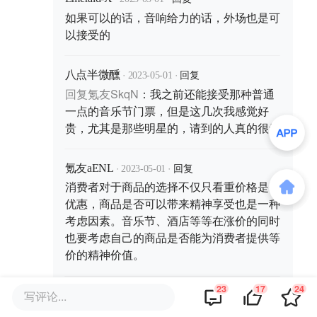
如果可以的话，音响给力的话，外场也是可
以接受的
·
·
回复
八点半微醺
2023-05-01
回复
氪友SkqN
：
我之前还能接受那种普通
一点的音乐节门票，但是这几次我感觉好
贵，尤其是那些明星的，请到的人真的很贵
·
·
回复
氪友aENL
2023-05-01
消费者对于商品的选择不仅只看重价格是否
优惠，商品是否可以带来精神享受也是一种
考虑因素。音乐节、酒店等等在涨价的同时
也要考虑自己的商品是否能为消费者提供等
价的精神价值。
23
17
24
·
·
写评论...
回复
leying
2023-05-01
如果是喜欢的歌手贵一点也可以接受，但是