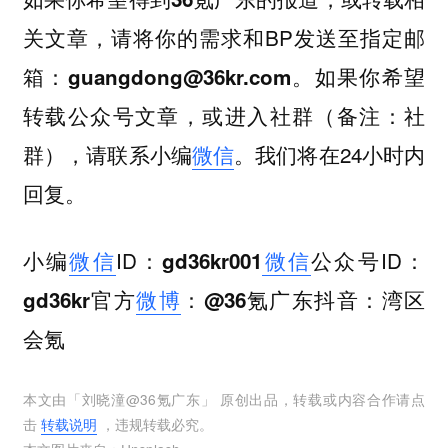
，请将你的需求和BP发送至指定邮
关文章
箱：
。如果你希望
guangdong@36kr.com
转载公众号文章，或进入社群（备注：社
群），请联系小编
微信
。我们将在24小时内
回复。
小编
微信
ID：
微信
公众号ID：
gd36kr001
官方
微博
：
抖音：
gd36kr
@36氪广东
湾区
会氪
本文由「
刘晓潼@36氪广东
」 原创出品，转载或内容合作请点
击
转载说明
，违规转载必究。