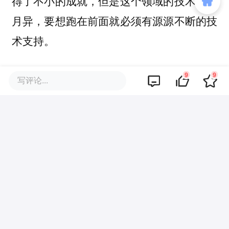
得了不小的成就，但是这个领域的技术日新
月异，要想跑在前面就必须有源源不断的技
术支持。
因此，
谷歌应该加强对新技术的探索和研
9
9
写评论...
究，并且整合其内外部核心资源，提高自己
；通过改进现有的人机交互方
的研发实力
式，提高用户体验，从而吸引更多的用户使
用谷歌产品；同时，在开发新技术和改善用
户体验的同时，谷歌也需要加强对安全和隐
私的保护，“强大且对社会友好”的AI策略才
是长久发展之计；最后，谷歌可以通过与其