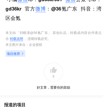
官方
微博
抖音
gd36kr
：@36氪广东
：湾
区会氪
本文由「
刘晓潼@36氪广东
」 原创出品，转载或内容合作请点
击
转载说明
，违规转载必究。
本文图片来自：
企业授权
项目推荐
5
好文章，需要你的鼓励
报道的项目